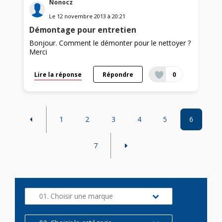
Nonocz
Le
12 novembre 2013
à
20:21
Démontage pour entretien
Bonjour. Comment le démonter pour le nettoyer ?
Merci
Lire la réponse
Répondre
0
1
2
3
4
5
6
7
01. Choisir une marque