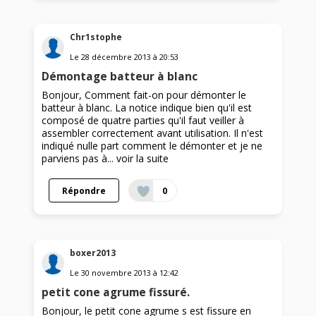
Chr1stophe
Le
28 décembre 2013
à
20:53
Démontage batteur à blanc
Bonjour, Comment fait-on pour démonter le
batteur à blanc. La notice indique bien qu'il est
composé de quatre parties qu'il faut veiller à
assembler correctement avant utilisation. Il n'est
indiqué nulle part comment le démonter et je ne
parviens pas à...
voir la suite
Répondre
0
boxer2013
Le
30 novembre 2013
à
12:42
petit cone agrume fissuré.
Bonjour, le petit cone agrume s est fissure en