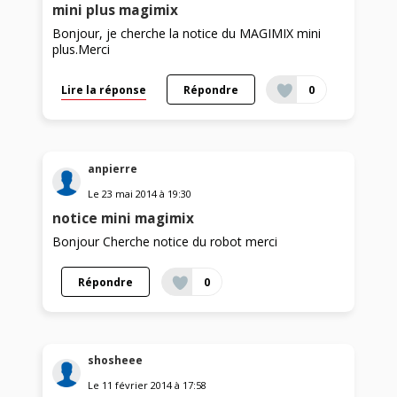
mini plus magimix
Bonjour, je cherche la notice du MAGIMIX mini
plus.Merci
Lire la réponse
Répondre
0
anpierre
Le
23 mai 2014
à
19:30
notice mini magimix
Bonjour Cherche notice du robot merci
Répondre
0
shosheee
Le
11 février 2014
à
17:58