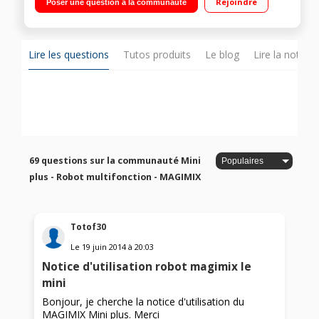
Rejoindre
Poser une question à la communauté
silencieux : 400 watts Inclus : presse-agrumes - Accessoire
blender mix
Lire les questions
Tutos produits
Le blog
Lire la notice
69 questions sur la communauté Mini
plus - Robot multifonction - MAGIMIX
Totof30
Le
19 juin 2014
à
20:03
Notice d'utilisation robot magimix le
mini
Bonjour, je cherche la notice d'utilisation du
MAGIMIX Mini plus. Merci