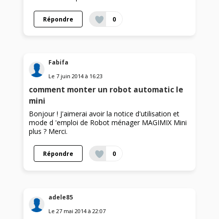
Répondre
0
Fabifa
Le
7 juin 2014
à
16:23
comment monter un robot automatic le
mini
Bonjour ! J'aimerai avoir la notice d'utilisation et
mode d 'emploi de Robot ménager MAGIMIX Mini
plus ? Merci.
Répondre
0
adele85
Le
27 mai 2014
à
22:07