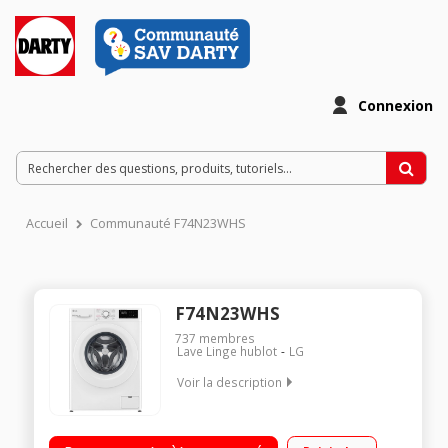
Connexion
Accueil
Communauté F74N23WHS
F74N23WHS
737
membres
Lave Linge hublot
LG
Voir la description
Capacité 7kg (tambour 59 L) - Classe énergétique D Essorage
variable jusqu'à 1400 tours/min - 74dB Fin différée / Affichage