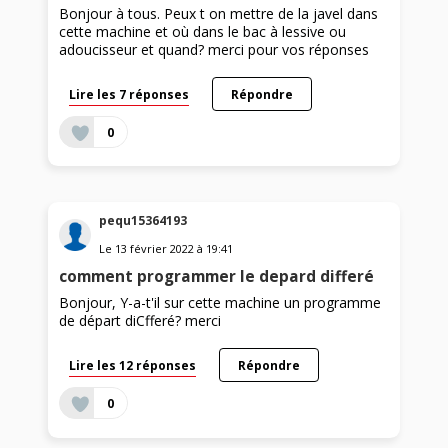
Bonjour à tous. Peux t on mettre de la javel dans
cette machine et où dans le bac à lessive ou
adoucisseur et quand? merci pour vos réponses
Lire les 7 réponses
Répondre
0
pequ15364193
Le
13 février 2022
à
19:41
comment programmer le depard differé
Bonjour, Y-a-t'il sur cette machine un programme
de départ diCfferé? merci
Lire les 12 réponses
Répondre
0