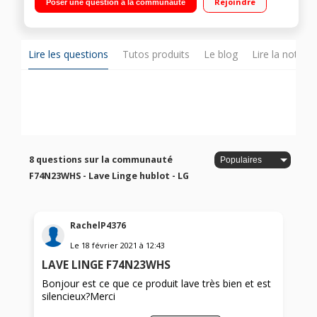
Rejoindre
Poser une question à la communauté
du temps restant Technologie AIDD - Steam (vapeur) - Smart
Diagnosis
Lire les questions
Tutos produits
Le blog
Lire la notice
8 questions sur la communauté
F74N23WHS - Lave Linge hublot - LG
RachelP4376
Le
18 février 2021
à
12:43
LAVE LINGE F74N23WHS
Bonjour est ce que ce produit lave très bien et est
silencieux?Merci