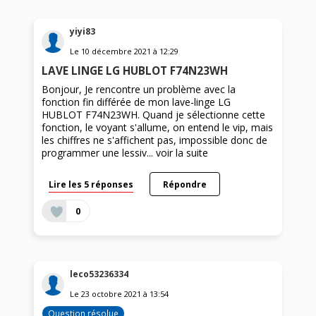
yiyi83
Le
10 décembre 2021
à
12:29
LAVE LINGE LG HUBLOT F74N23WH
Bonjour, Je rencontre un problème avec la
fonction fin différée de mon lave-linge LG
HUBLOT F74N23WH. Quand je sélectionne cette
fonction, le voyant s'allume, on entend le vip, mais
les chiffres ne s'affichent pas, impossible donc de
programmer une lessiv...
voir la suite
Lire les 5 réponses
Répondre
0
leco53236334
Le
23 octobre 2021
à
13:54
Question résolue