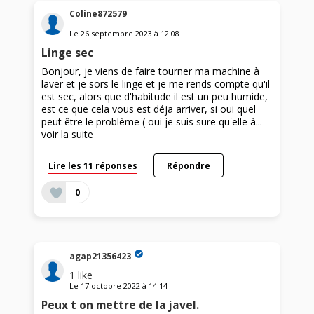
Coline872579
Le
26 septembre 2023
à
12:08
Linge sec
Bonjour, je viens de faire tourner ma machine à
laver et je sors le linge et je me rends compte qu'il
est sec, alors que d'habitude il est un peu humide,
est ce que cela vous est déja arriver, si oui quel
peut être le problème ( oui je suis sure qu'elle à...
voir la suite
Lire les 11 réponses
Répondre
0
agap21356423
1
like
Le
17 octobre 2022
à
14:14
Peux t on mettre de la javel.