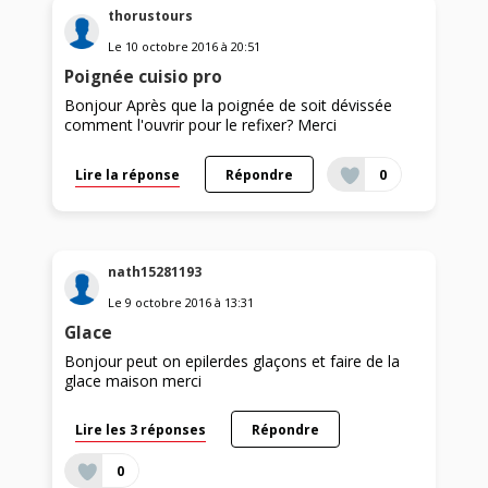
thorustours
Le
10 octobre 2016
à
20:51
Poignée cuisio pro
Bonjour Après que la poignée de soit dévissée
comment l'ouvrir pour le refixer? Merci
Lire la réponse
Répondre
0
nath15281193
Le
9 octobre 2016
à
13:31
Glace
Bonjour peut on epilerdes glaçons et faire de la
glace maison merci
Lire les 3 réponses
Répondre
0