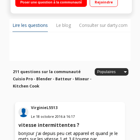
Rejoindre
Poser une question à la communauté
plateau vapeur, couteau et spatule Livre de recettes
Lire les questions
Le blog
Consulter sur darty.com
211 questions sur la communauté
Cuisio Pro - Blender - Batteur - Mixeur -
Kitchen Cook
VirginieL5513
Le
18 octobre 2016
à
16:17
vitesse intermittentes ?
bonjour j'ai depuis peu cet appareil et quand je le
mets sur les vitesse 1 et 3 il tourne par