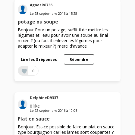
AgnesR6736
Le
28 septembre 2016
à
15:28
potage ou soupe
Bonjour Pour un potage, suffit il de mettre les
légumes et l'eau pour avoir une soupe au final
mixée ? (ou faut il enlever les légumes pour
adapter le mixeur ?) merci d'avance
Lire les 3 réponses
Répondre
0
DelphineD9337
0
like
Le
22 septembre 2016
à
10:05
Plat en sauce
Bonjour, Est-ce possible de faire un plat en sauce
type bourguignon car les lames sont coupantes ?