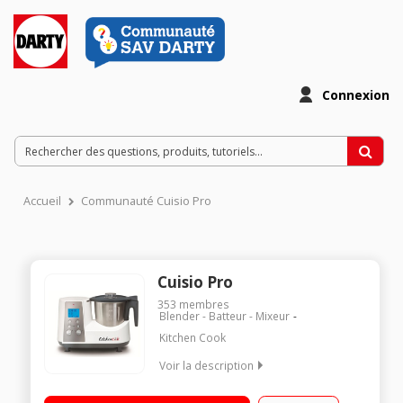
Connexion
Accueil
Communauté Cuisio Pro
Cuisio Pro
353
membres
Blender - Batteur - Mixeur
Kitchen Cook
Voir la description
Robot cuiseur multifonction - Bol inox 2 litres 10 vitesses +
fonction pulse - Ecran LCD et minuteur Panier de cuisson,