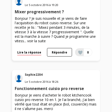
Le
5 octobre 2016
à
19:20
Mixer progressivement ?
Bonjour ? Je suis nouvelle et je viens de faire
l'acquisition du robot cuisio reverse. Sur une
recette je lis : "Mixez pendant 3 minutes, de la
vitesse 3 à la vitesse 7 progressivement ". Quelle
est la marche à suivre ? Quand je programme une
vitess...
voir la suite
Lire la réponse
Répondre
0
Sophie2204
Le
5 octobre 2016
à
18:26
Fonctionnement cuisio pro reverse
Bonjour Je viens d'acheter le robot kitchencook
cuisio pro reverse 10 en 1. Je l'ai branché, j'ai bien
vérifié que tout était en place (bol, couvercle) mais
il ne s'allume pas. merci