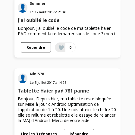
Summer
Le
17 août 2017
à
21:48
J'ai oublié le code
Bonjour, J'ai oublié le code de ma tablette haier
PAD comment la redémarrer sans le code ? merci
Répondre
0
Nini578
Le
5 juillet 2017
à
14:25
Tablette Haier pad 781 panne
Bonjour, Depuis hier, ma tablette reste bloquée
sur Mise à jour d'Android Optimisation de
l'application de 1 à 20. Une fois atteint le chiffre 20
elle se rallume et rebelotte elle essaye de relancer
la MAJ d'Android. Merci de votre aide.
Lire les 3 réponses
Répondre