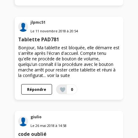
jlpmc51
Le
11 novembre 2018
à
20:54
Tablette PAD781
Bonjour, Ma tablette est bloquée, elle démarre est
s'arrête après l'écran d'accueil. Compte tenu
qu'elle ne procède de bouton de volume,
quelqu'un connaît il la procédure avec le bouton
marche arrêt pour rester cette tablette et réuni à
la configurat...
voir la suite
Répondre
0
giulio
Le
26 mai 2018
à
14:58
code oublié