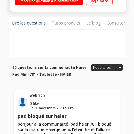
Rejoindre
Poser une question à la communauté
Ultra fine (6,5mm d'épaisseur) et légère (290g) / Android 4.2
Jelly Bean
Lire les questions
Tutos produits
Le blog
Consulter sur
60 questions sur la communauté Haier
Pad Mini 781 - Tablette - HAIER
webrich
0
like
Le
26 novembre 2023
à
11:50
pad bloqué sur haier
bonjour à la communauté ,pad haier 781 bloqué
sur la marque Haier,je peux l'éteindre et l'allumer