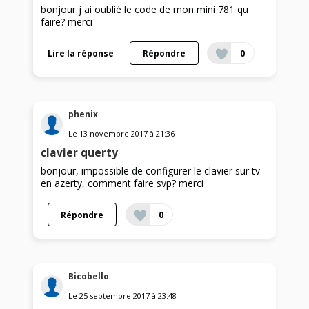
bonjour j ai oublié le code de mon mini 781 qu
faire? merci
Lire la réponse
Répondre
0
phenix
Le
13 novembre 2017
à
21:36
clavier querty
bonjour, impossible de configurer le clavier sur tv
en azerty, comment faire svp? merci
Répondre
0
Bicobello
Le
25 septembre 2017
à
23:48