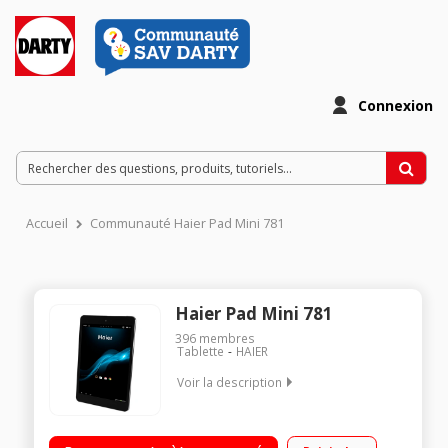
Connexion
Accueil
Communauté Haier Pad Mini 781
Haier Pad Mini 781
396
membres
Tablette
HAIER
Voir la description
Ecran tactile IPS HD 7,85" (19,9 cm), 1024x768 pixels /
Processeur Quad-Core à 1,6 GHz - Mémoire 8Go - RAM 1Go /