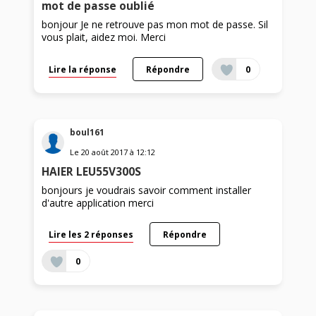
mot de passe oublié
bonjour Je ne retrouve pas mon mot de passe. Sil
vous plait, aidez moi. Merci
Lire la réponse
Répondre
0
boul161
Le
20 août 2017
à
12:12
HAIER LEU55V300S
bonjours je voudrais savoir comment installer
d'autre application merci
Lire les 2 réponses
Répondre
0