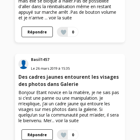
mais elle se bloque à Haier.Pas de possibilité
d'aller dans la réinitialisation même en restant
appuyé sur marche arrêt .Pas de bouton volume
et je n'arrive ...
voir la suite
Répondre
0
Basil1457
Le
26 mars 2019
à
15:35
Des cadres jaunes entourent les visages
des photos dans Galerie
Bonjour Etant novice en la matière, je ne sais pas
si c’est une panne ou une manipulation. Je
m’explique, j’ai un cadre jaune qui entoure les
visages sur mes photos dans la galerie. Si
quelqu’un sur la communauté peut m’aider, il sera
le bienvenu. Mer...
voir la suite
Répondre
0