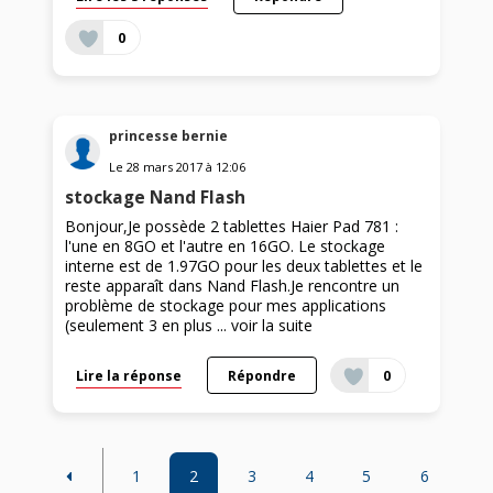
0
princesse bernie
Le
28 mars 2017
à
12:06
stockage Nand Flash
Bonjour,Je possède 2 tablettes Haier Pad 781 :
l'une en 8GO et l'autre en 16GO. Le stockage
interne est de 1.97GO pour les deux tablettes et le
reste apparaît dans Nand Flash.Je rencontre un
problème de stockage pour mes applications
(seulement 3 en plus ...
voir la suite
Lire la réponse
Répondre
0
1
2
3
4
5
6