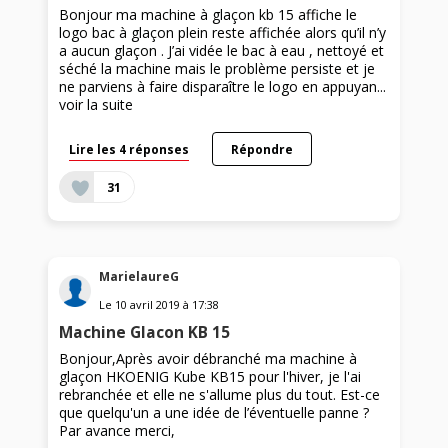
Bonjour ma machine à glaçon kb 15 affiche le
logo bac à glaçon plein reste affichée alors qu’il n’y
a aucun glaçon . J’ai vidée le bac à eau , nettoyé et
séché la machine mais le problème persiste et je
ne parviens à faire disparaître le logo en appuyan...
voir la suite
Lire les 4 réponses
Répondre
31
MarielaureG
Le
10 avril 2019
à
17:38
Machine Glacon KB 15
Bonjour,Après avoir débranché ma machine à
glaçon HKOENIG Kube KB15 pour l'hiver, je l'ai
rebranchée et elle ne s'allume plus du tout. Est-ce
que quelqu'un a une idée de l’éventuelle panne ?
Par avance merci,