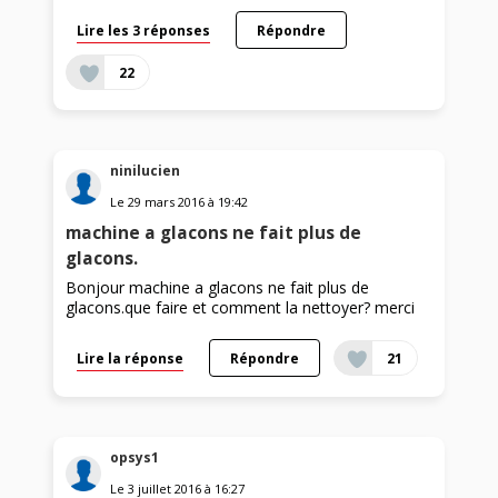
Lire les 3 réponses
Répondre
22
ninilucien
Le
29 mars 2016
à
19:42
machine a glacons ne fait plus de
glacons.
Bonjour machine a glacons ne fait plus de
glacons.que faire et comment la nettoyer? merci
Lire la réponse
Répondre
21
opsys1
Le
3 juillet 2016
à
16:27