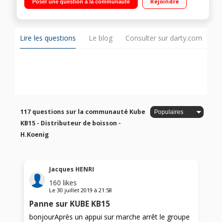
Rejoindre
Poser une question à la communauté
Arrêt automatique en cas de manque d'eau ou bac plein
Lire les questions
Le blog
Consulter sur darty.com
117 questions sur la communauté Kube
KB15 - Distributeur de boisson -
H.Koenig
Jacques HENRI
160
likes
Le
30 juillet 2019
à
21:58
Panne sur KUBE KB15
bonjourAprès un appui sur marche arrêt le groupe