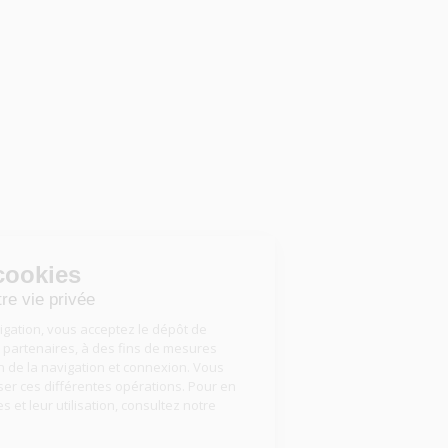
Gestion des cookies
Nous respectons votre vie privée
En poursuivant votre navigation, vous acceptez le dépôt de
cookies, par nous ou nos partenaires, à des fins de mesures
d’audience, d’optimisation de la navigation et connexion. Vous
pouvez accepter ou refuser ces différentes opérations. Pour en
savoir plus sur ces cookies et leur utilisation, consultez notre
politique de cookies
.