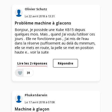
Olivier Schutz
Le
22 avril 2018
à
13:31
Problème machine à glacons
Bonjour, Je possède une Kube KB15 depuis
quelques mois. Mais , quand j’ai voulu l’utiliser ces
jours . Elle ne fonctionne pas , j’ai mis de l’eau
dans la réserve (suffisement au delà du minimum,
elle se mets en route, la pelle se met en position
haute e...
voir la suite
Lire les 2 réponses
Répondre
31
Phuketdarwin
Le
17 avril 2018
à
07:08
Machine à glaçon