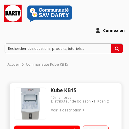
Connexion
Accueil
Communauté Kube KB15
Kube KB15
40
membres
Distributeur de boisson
H.Koenig
Voir la description
3 tailles de glaçons - Réservoir d'eau 3.3 litres Capacité
jusqu'à 15 kg de glace / 24 H Ecran LCD - Option nettoyage