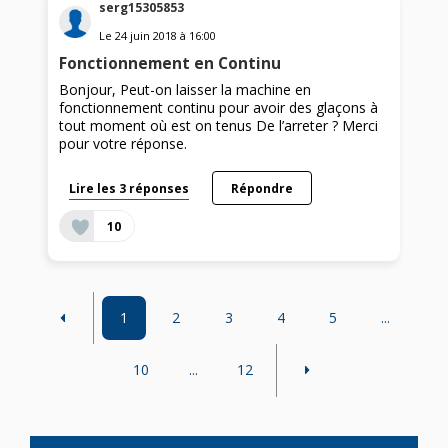
serg15305853
Le
24 juin 2018
à
16:00
Fonctionnement en Continu
Bonjour, Peut-on laisser la machine en
fonctionnement continu pour avoir des glaçons à
tout moment où est on tenus De l’arreter ? Merci
pour votre réponse.
Lire les 3 réponses
Répondre
10
1
2
3
4
5
...
10
...
12