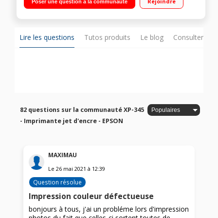
Rejoindre
Poser une question à la communauté
Lire les questions
Tutos produits
Le blog
Consulter sur
82 questions sur la communauté XP-345
- Imprimante jet d'encre - EPSON
MAXIMAU
Le
26 mai 2021
à
12:39
Question résolue
Impression couleur défectueuse
bonjours à tous, j'ai un probléme lors d'impression
photos,du fait que celles-ci sortent toutes de