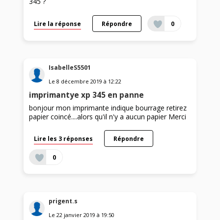
345 ?
Lire la réponse
Répondre
0
IsabelleS5501
Le
8 décembre 2019
à
12:22
imprimantye xp 345 en panne
bonjour mon imprimante indique bourrage retirez
papier coincé....alors qu'il n'y a aucun papier Merci
Lire les 3 réponses
Répondre
0
prigent.s
Le
22 janvier 2019
à
19:50