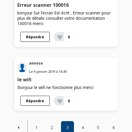
Erreur scanner 100016
bonjour Sur l’ecran Est écrit ; Erreur scanner pour
plus de détails consulter votre documentation
100016 merci
Répondre
0
annoso
Le
9 janvier 2019
à
16:30
le wifi
Bonjour le wifi ne fonctionne plus merci
Répondre
0
1
2
3
4
5
6