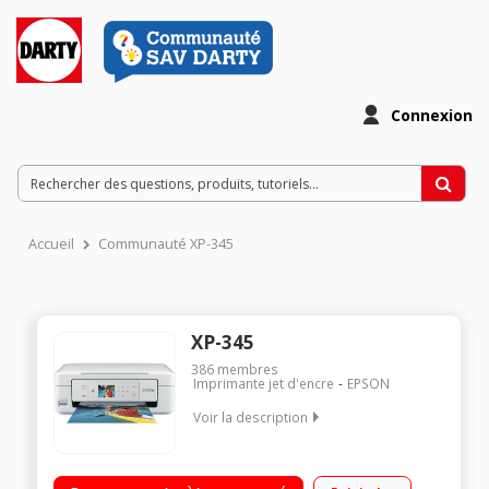
Connexion
Accueil
Communauté XP-345
XP-345
386
membres
Imprimante jet d'encre
EPSON
Voir la description
Imprime , scanne, copie Ecran LCD couleur de 3.7 cm Wifi - Wifi
Direct - Impression sans fil 4 cartouches separés