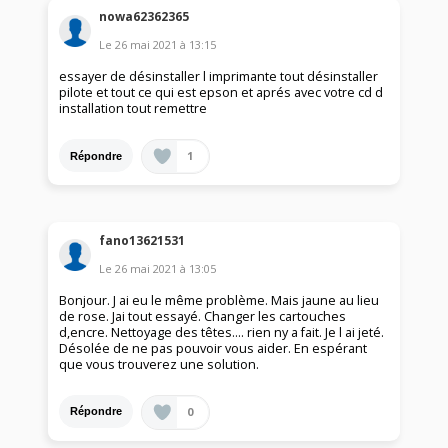
nowa62362365
Le
26 mai 2021
à
13:15
essayer de désinstaller l imprimante tout désinstaller
pilote et tout ce qui est epson et aprés avec votre cd d
installation tout remettre
1
Répondre
fano13621531
Le
26 mai 2021
à
13:05
Bonjour. J ai eu le même problème. Mais jaune au lieu
de rose. Jai tout essayé. Changer les cartouches
d,encre. Nettoyage des têtes.... rien ny a fait. Je l ai jeté.
Désolée de ne pas pouvoir vous aider. En espérant
que vous trouverez une solution.
0
Répondre