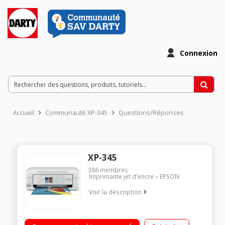
Connexion
Accueil
Communauté XP-345
Questions/Réponses
XP-345
386
membres
Imprimante jet d'encre
EPSON
Voir la description
Imprime , scanne, copie Ecran LCD couleur de 3.7 cm Wifi - Wifi
Direct - Impression sans fil 4 cartouches separés