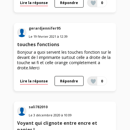
Lire la réponse
Répondre
0
gerardjennifer95
Le
19 février 2021
à
12:39
touches fonctions
Bonjour a quoi servent les touches fonction sur le
devant de l imprimante surtout celle a droite de la
touche wi fi et celle orange completement a
droite.Merci
Lire la réponse
Répondre
0
sali782010
Le
3 décembre 2020
à
10:09
Voyant qui clignote entre encre et
papier !