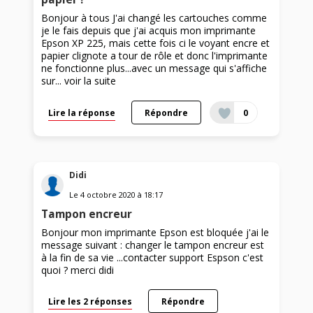
Bonjour à tous J'ai changé les cartouches comme
je le fais depuis que j'ai acquis mon imprimante
Epson XP 225, mais cette fois ci le voyant encre et
papier clignote a tour de rôle et donc l'imprimante
ne fonctionne plus...avec un message qui s'affiche
sur...
voir la suite
Lire la réponse
Répondre
0
Didi
Le
4 octobre 2020
à
18:17
Tampon encreur
Bonjour mon imprimante Epson est bloquée j'ai le
message suivant : changer le tampon encreur est
à la fin de sa vie ...contacter support Espson c'est
quoi ? merci didi
Lire les 2 réponses
Répondre