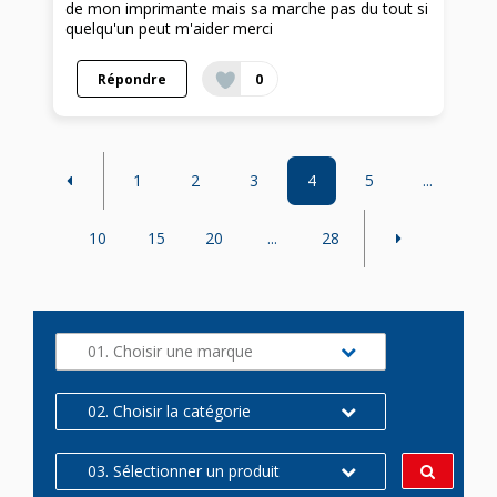
de mon imprimante mais sa marche pas du tout si
quelqu'un peut m'aider merci
Répondre
0
1
2
3
4
5
...
10
15
20
...
28
01. Choisir une marque
02. Choisir la catégorie
03. Sélectionner un produit