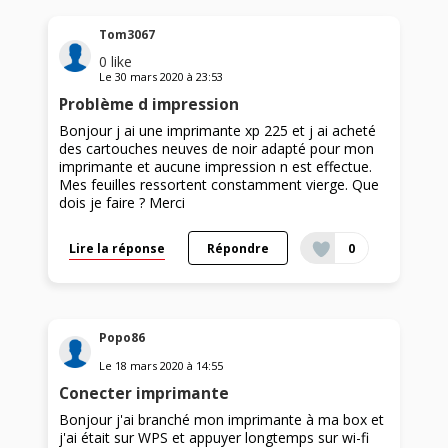
Tom3067
0
like
Le
30 mars 2020
à
23:53
Problème d impression
Bonjour j ai une imprimante xp 225 et j ai acheté
des cartouches neuves de noir adapté pour mon
imprimante et aucune impression n est effectue.
Mes feuilles ressortent constamment vierge. Que
dois je faire ? Merci
Lire la réponse
Répondre
0
Popo86
Le
18 mars 2020
à
14:55
Conecter imprimante
Bonjour j'ai branché mon imprimante à ma box et
j'ai était sur WPS et appuyer longtemps sur wi-fi