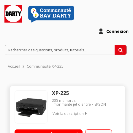
Connexion
Accueil
Communauté XP-225
XP-225
285
membres
Imprimante jet d'encre
EPSON
Voir la description
Multifonction jet d'encre bureautique / 4 cartouches d encre
séparées / Connectivité Wi-Fi - Impression directe