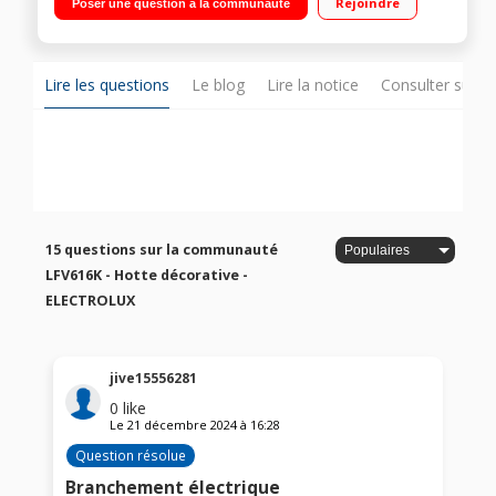
Rejoindre
Poser une question à la communauté
Fonction Breeze Eclairage LED - Filtre à charbon inclus - Clapet
anti-retour
Lire les questions
Le blog
Lire la notice
Consulter sur d
15 questions sur la communauté
LFV616K - Hotte décorative -
ELECTROLUX
jive15556281
0
like
Le
21 décembre 2024
à
16:28
Question résolue
Branchement électrique