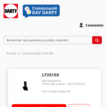
Connexion
Accueil
Communauté LFV616K
LFV616K
458
membres
Hotte décorative
ELECTROLUX
Voir la description
Hotte décorative 60 cm Débit d'air 575 m3/h en maxi et 700
m3/h (intensive) Aspiration périmétrale - Fonction Hob2Hood -