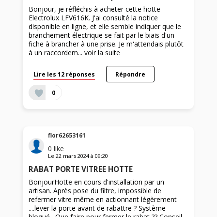
Bonjour, je réfléchis à acheter cette hotte
Electrolux LFV616K. J'ai consulté la notice
disponible en ligne, et elle semble indiquer que le
branchement électrique se fait par le biais d'un
fiche à brancher à une prise. Je m'attendais plutôt
à un raccordem...
voir la suite
Lire les 12 réponses
Répondre
0
flor62653161
0
like
Le
22 mars 2024
à
09:20
RABAT PORTE VITREE HOTTE
BonjourHotte en cours d'installation par un
artisan. Après pose du filtre, impossible de
refermer vitre même en actionnant légèrement
....lever la porte avant de rabattre ? Système
bloqué . Que faire pour fermer le rabat ?? Conseil