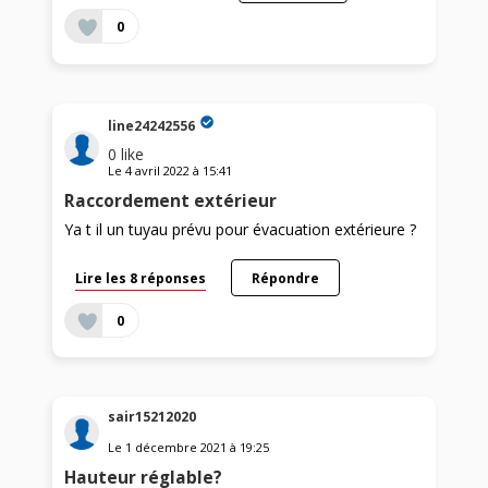
0
line24242556
0
like
Le
4 avril 2022
à
15:41
Raccordement extérieur
Ya t il un tuyau prévu pour évacuation extérieure ?
Lire les 8 réponses
Répondre
0
sair15212020
Le
1 décembre 2021
à
19:25
Hauteur réglable?