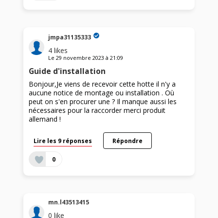
jmpa31135333
4
likes
Le
29 novembre 2023
à
21:09
Guide d'installation
Bonjour,Je viens de recevoir cette hotte il n'y a
aucune notice de montage ou installation . Où
peut on s'en procurer une ? Il manque aussi les
nécessaires pour la raccorder merci produit
allemand !
Lire les 9 réponses
Répondre
0
mn.l43513415
0
like