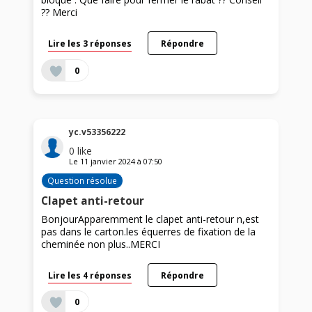
?? Merci
Lire les 3 réponses
Répondre
0
yc.v53356222
0
like
Le
11 janvier 2024
à
07:50
Question résolue
Clapet anti-retour
BonjourApparemment le clapet anti-retour n,est
pas dans le carton.les équerres de fixation de la
cheminée non plus..MERCI
Lire les 4 réponses
Répondre
0