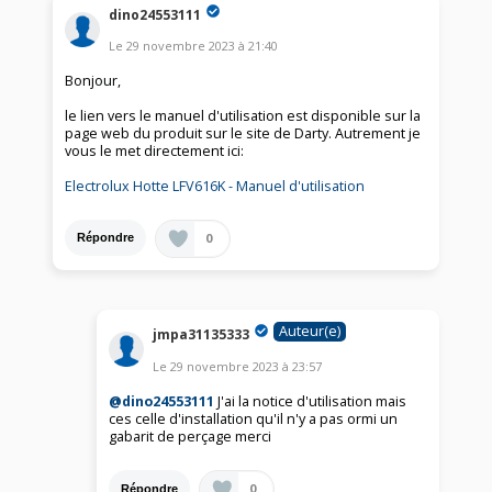
dino24553111
Le
29 novembre 2023
à
21:40
Bonjour,
le lien vers le manuel d'utilisation est disponible sur la
page web du produit sur le site de Darty. Autrement je
vous le met directement ici:
Electrolux Hotte LFV616K - Manuel d'utilisation
0
Répondre
Auteur(e)
jmpa31135333
Le
29 novembre 2023
à
23:57
@dino24553111
J'ai la notice d'utilisation mais
ces celle d'installation qu'il n'y a pas ormi un
gabarit de perçage merci
0
Répondre