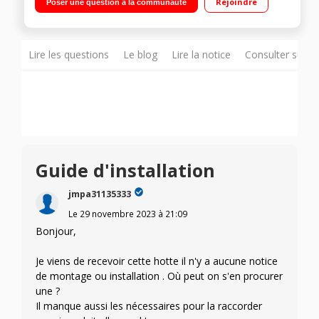
Rejoindre
Poser une question à la communauté
Fonction Breeze Eclairage LED - Filtre à charbon inclus - Clapet
anti-retour
Lire les questions
Le blog
Lire la notice
Consulter sur d
Guide d'installation
jmpa31135333
Le
29 novembre 2023
à
21:09
Bonjour,
Je viens de recevoir cette hotte il n'y a aucune notice
de montage ou installation . Où peut on s'en procurer
une ?
Il manque aussi les nécessaires pour la raccorder