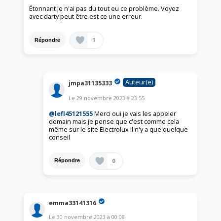
Étonnant je n'ai pas du tout eu ce problème. Voyez
avec darty peut être est ce une erreur.
1
Répondre
Auteur(e)
jmpa31135333
Le
29 novembre 2023
à
23:55
@lefl45121555
Merci oui je vais les appeler
demain mais je pense que c'est comme cela
même sur le site Electrolux il n'y a que quelque
conseil
0
Répondre
emma33141316
Le
30 novembre 2023
à
00:08