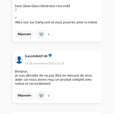
Face Glow-Glass Electrolux Uso.indd
?
?
Allez voir sur Darty.com et vous pourrez avoir la notice
0
Répondre
kasn64642146
Le
29 novembre 2023
à
22:30
Bonjour,
je suis désolée de ne pas être en mesure de vous
aider car nous avons reçu un produit complet avec
notice et raccordement.
0
Répondre