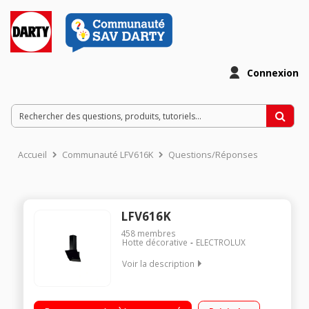
Connexion
Accueil
Communauté LFV616K
Questions/Réponses
LFV616K
458
membres
Hotte décorative
ELECTROLUX
Voir la description
Hotte décorative 60 cm Débit d'air 575 m3/h en maxi et 700
m3/h (intensive) Aspiration périmétrale - Fonction Hob2Hood -