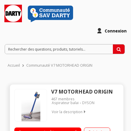
Connexion
Accueil
Communauté V7 MOTORHEAD ORIGIN
V7 MOTORHEAD ORIGIN
467
membres
Aspirateur balai
DYSON
Voir la description
Fonction : sol, surfaces et plafond Puissance 100 AW
Autonomie : jusqu'à 30 minutes Technologie Cyclones 2 Tier