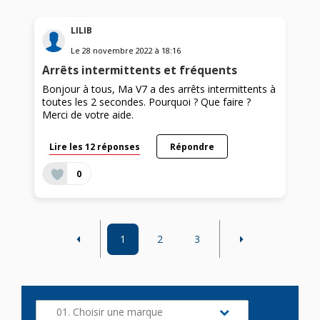
LILIB
Le
28 novembre 2022
à
18:16
Arrêts intermittents et fréquents
Bonjour à tous, Ma V7 a des arrêts intermittents à
toutes les 2 secondes. Pourquoi ? Que faire ?
Merci de votre aide.
Lire les 12 réponses
Répondre
0
1
2
3
01. Choisir une marque