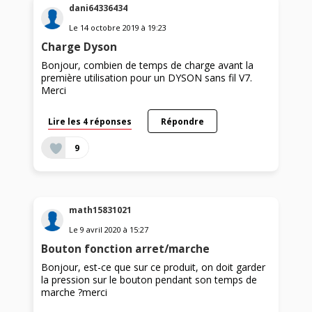
dani64336434
Le
14 octobre 2019
à
19:23
Charge Dyson
Bonjour, combien de temps de charge avant la
première utilisation pour un DYSON sans fil V7.
Merci
Lire les 4 réponses
Répondre
9
math15831021
Le
9 avril 2020
à
15:27
Bouton fonction arret/marche
Bonjour, est-ce que sur ce produit, on doit garder
la pression sur le bouton pendant son temps de
marche ?merci