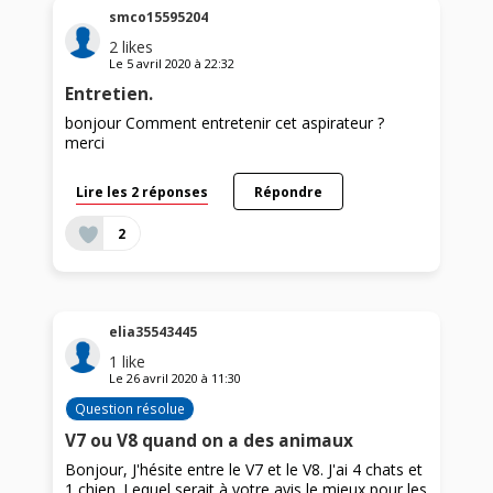
smco15595204
2
likes
Le
5 avril 2020
à
22:32
Entretien.
bonjour Comment entretenir cet aspirateur ?
merci
Lire les 2 réponses
Répondre
2
elia35543445
1
like
Le
26 avril 2020
à
11:30
Question résolue
V7 ou V8 quand on a des animaux
Bonjour, J'hésite entre le V7 et le V8. J'ai 4 chats et
1 chien. Lequel serait à votre avis le mieux pour les