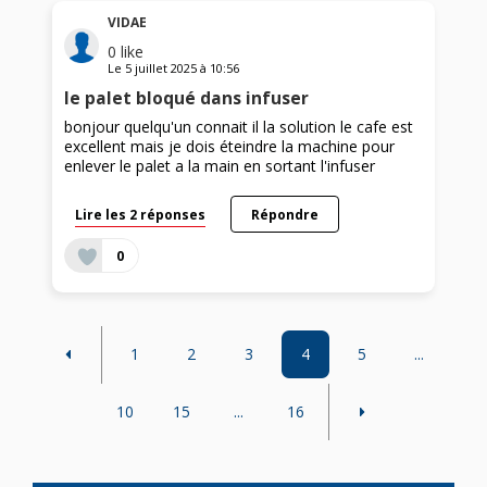
VIDAE
0
like
Le
5 juillet 2025
à
10:56
le palet bloqué dans infuser
bonjour quelqu'un connait il la solution le cafe est
excellent mais je dois éteindre la machine pour
enlever le palet a la main en sortant l'infuser
Lire les 2 réponses
Répondre
0
1
2
3
4
5
...
10
15
...
16