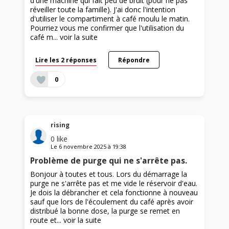
d'une machine qui fait peu de bruit (pour ne pas
réveiller toute la famille). J'ai donc l'intention
d'utiliser le compartiment à café moulu le matin.
Pourriez vous me confirmer que l'utilisation du
café m...
voir la suite
Lire les 2 réponses
Répondre
0
rising
0
like
Le
6 novembre 2025
à
19:38
Problème de purge qui ne s'arrête pas.
Bonjour à toutes et tous. Lors du démarrage la
purge ne s'arrête pas et me vide le réservoir d'eau.
Je dois la débrancher et cela fonctionne à nouveau
sauf que lors de l'écoulement du café après avoir
distribué la bonne dose, la purge se remet en
route et...
voir la suite