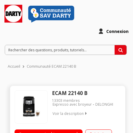
Connexion
Accueil
Communauté ECAM 22140 B
ECAM 22140 B
13303
membres
Expresso avec broyeur
DELONGHI
Voir la description
Machine à café à grains et moulu - Pression 15 bar 2 recettes
Buse vapeur Boutons mécaniques