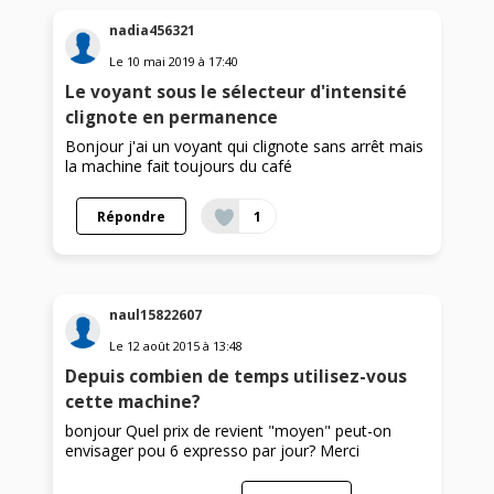
nadia456321
Le
10 mai 2019
à
17:40
Le voyant sous le sélecteur d'intensité
clignote en permanence
Bonjour j'ai un voyant qui clignote sans arrêt mais
la machine fait toujours du café
Répondre
1
naul15822607
Le
12 août 2015
à
13:48
Depuis combien de temps utilisez-vous
cette machine?
bonjour Quel prix de revient "moyen" peut-on
envisager pou 6 expresso par jour? Merci