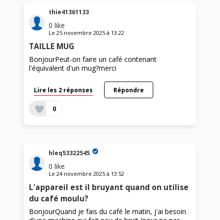
thie41361133
0
like
Le
25 novembre 2025
à
13:22
TAILLE MUG
BonjourPeut-on faire un café contenant
l'équivalent d'un mug?merci
Lire les 2 réponses
Répondre
0
hleq53322545
0
like
Le
24 novembre 2025
à
13:52
L'appareil est il bruyant quand on utilise
du café moulu?
BonjourQuand je fais du café le matin, j'ai besoin