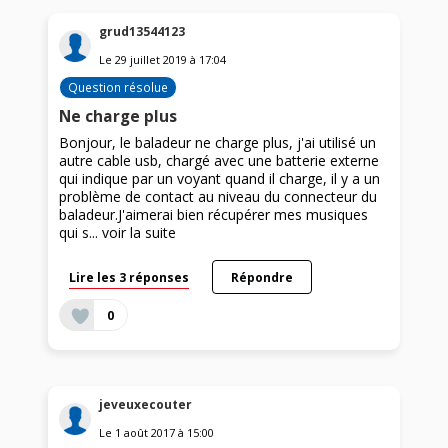
grud13544123
Le
29 juillet 2019
à
17:04
Question résolue
Ne charge plus
Bonjour, le baladeur ne charge plus, j'ai utilisé un
autre cable usb, chargé avec une batterie externe
qui indique par un voyant quand il charge, il y a un
problème de contact au niveau du connecteur du
baladeur.J'aimerai bien récupérer mes musiques
qui s...
voir la suite
Lire les 3 réponses
Répondre
0
jeveuxecouter
Le
1 août 2017
à
15:00