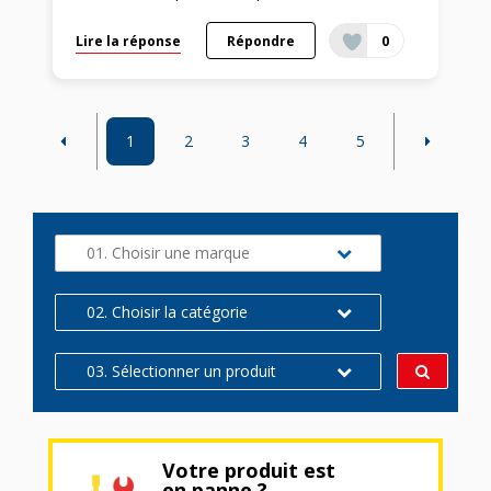
Lire la réponse
Répondre
0
1
2
3
4
5
01. Choisir une marque
02. Choisir la catégorie
03. Sélectionner un produit
Votre produit est
en panne ?