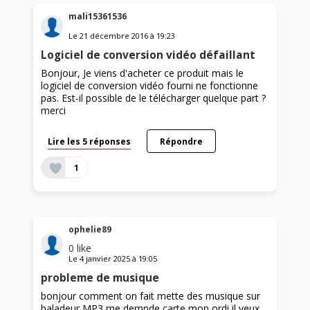
mali15361536
Le
21 décembre 2016
à
19:23
Logiciel de conversion vidéo défaillant
Bonjour, Je viens d'acheter ce produit mais le
logiciel de conversion vidéo fourni ne fonctionne
pas. Est-il possible de le télécharger quelque part ?
merci
Lire les 5 réponses
Répondre
1
ophelie89
0
like
Le
4 janvier 2025
à
19:05
probleme de musique
bonjour comment on fait mette des musique sur
baladeur MP3 me demnde carte mon ordi il veux