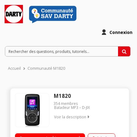
Connexion
Accueil
Communauté M1820
M1820
354
membres
Baladeur MP3
D-JIX
Voir la description
Ecran TFT 1,8" - 160 x 128 pixels Capacité 8 Go Slot microSD
jusqu'à 16Go Radio FM