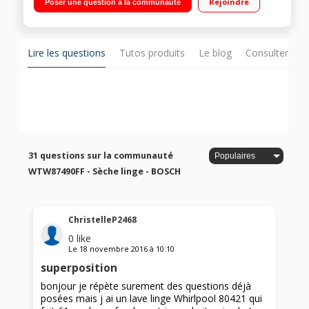
Rejoindre
Poser une question à la communauté
affichage du temps restant Pompe à chaleur A++ -
Condenseur autonettoyant
Lire les questions
Tutos produits
Le blog
Consulter sur
31 questions sur la communauté
WTW87490FF - Sèche linge - BOSCH
ChristelleP2468
0
like
Le
18 novembre 2016
à
10:10
superposition
bonjour je répète surement des questions déjà
posées mais j ai un lave linge Whirlpool 80421 qui