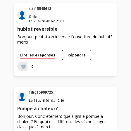
t.ti15545613
0
like
Le
25 avril 2016
à
21:01
hublot reversible
Bonjour, peut -t-on inverser l'ouverture du hublot?
merci
Lire les 4 réponses
Répondre
0
fdig15909725
Le
11 avril 2016
à
12:10
Pompe à chaleur?
Bonjour, Concretement que signifie pompe à
chaleur? En quoi est-différent des sèches linges
classiques? merci