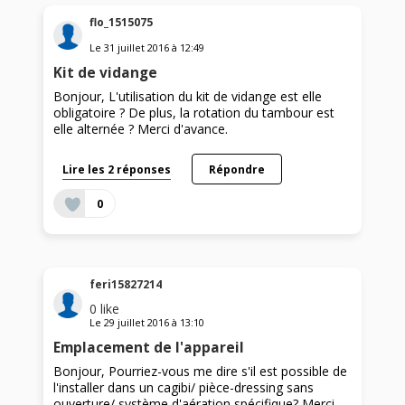
flo_1515075
Le
31 juillet 2016
à
12:49
Kit de vidange
Bonjour, L'utilisation du kit de vidange est elle
obligatoire ? De plus, la rotation du tambour est
elle alternée ? Merci d'avance.
Lire les 2 réponses
Répondre
0
feri15827214
0
like
Le
29 juillet 2016
à
13:10
Emplacement de l'appareil
Bonjour, Pourriez-vous me dire s'il est possible de
l'installer dans un cagibi/ pièce-dressing sans
ouverture/ système d'aération spécifique? Merci