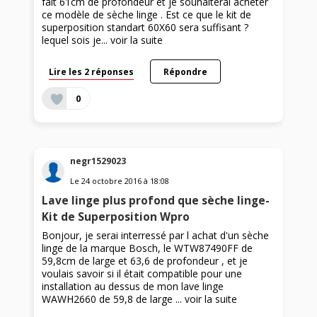
fait 61cm de profondeur et je souhaiterai acheter
ce modèle de sèche linge . Est ce que le kit de
superposition standart 60X60 sera suffisant ?
lequel sois je...
voir la suite
Lire les 2 réponses
Répondre
0
negr1529023
Le
24 octobre 2016
à
18:08
Lave linge plus profond que sèche linge-
Kit de Superposition Wpro
Bonjour, je serai interressé par l achat d'un sèche
linge de la marque Bosch, le WTW87490FF de
59,8cm de large et 63,6 de profondeur , et je
voulais savoir si il était compatible pour une
installation au dessus de mon lave linge
WAWH2660 de 59,8 de large ...
voir la suite