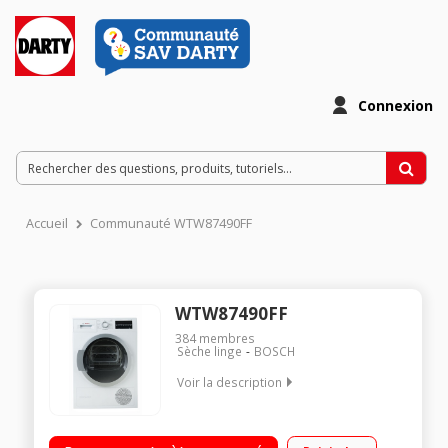
Connexion
Accueil
Communauté WTW87490FF
WTW87490FF
384
membres
Sèche linge
BOSCH
Voir la description
Capacité 9 kg - Condensation Séchage par sonde (arrêt
automatique dès que le linge est sec) Fin différée avec