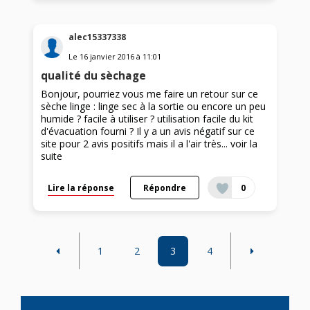
alec15337338
Le
16 janvier 2016
à
11:01
qualité du sèchage
Bonjour, pourriez vous me faire un retour sur ce
sèche linge : linge sec à la sortie ou encore un peu
humide ? facile à utiliser ? utilisation facile du kit
d'évacuation fourni ? Il y a un avis négatif sur ce
site pour 2 avis positifs mais il a l'air très...
voir la
suite
Lire la réponse
Répondre
0
1
2
3
4