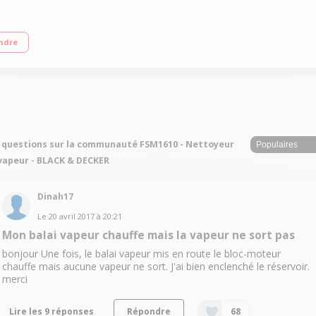
toselect - Tête affinée Système de production de vapeur Pas d'utilisation de 
ndre
 questions sur la communauté FSM1610 - Nettoyeur
vapeur - BLACK & DECKER
Dinah17
Le
20 avril 2017
à
20:21
Mon balai vapeur chauffe mais la vapeur ne sort pas
bonjour Une fois, le balai vapeur mis en route le bloc-moteur
chauffe mais aucune vapeur ne sort. J'ai bien enclenché le réservoir.
merci
Lire les 9 réponses
Répondre
68