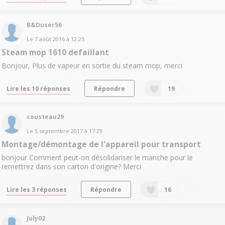
B&Duser56
Le
7 août 2016
à
12:25
Steam mop 1610 defaillant
Bonjour, Plus de vapeur en sortie du steam mop, merci
Lire les 10 réponses
Répondre
19
cousteau29
Le
5 septembre 2017
à
17:29
Montage/démontage de l'appareil pour transport
bonjour Comment peut-on désolidariser le manche pour le
remettrez dans son carton d'origine? Merci
Lire les 3 réponses
Répondre
16
July02