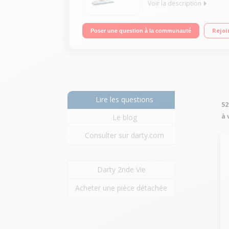
Voir la description
Balai vapeur - Prêt en 15 secondes Technologie Au
Rejoi
Poser une question à la communauté
Lire les questions
52
à 
Le blog
Consulter sur darty.com
Darty 2nde Vie
Acheter une pièce détachée