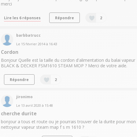
merci
Lire les 6 réponses
Répondre
2
barbbatrucc
Le
15 février 2014
à
16:43
Cordon
Bonjour Quelle est la taille du cordon d'alimentation du balai vapeur
BLACK & DECKER FSM1610 STEAM MOP ? Merci de votre aide.
Répondre
2
jironimo
Le
13 avril 2020
à
15:48
cherche durite
bonjour a tous et route ou je pourrais trouver de la durite pour mon
nettoyeur vapeur steam map f s m 1610 ?