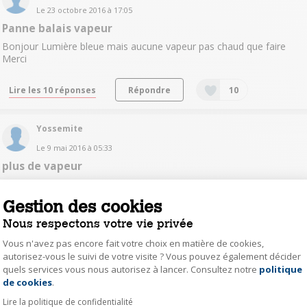
Le
23 octobre 2016
à
17:05
Panne balais vapeur
Bonjour Lumière bleue mais aucune vapeur pas chaud que faire
Merci
Lire les 10 réponses
Répondre
10
Yossemite
Le
9 mai 2016
à
05:33
plus de vapeur
Bonjour mon appareil fais le bruit de fonctionnement normal, mais
plus de vapeur ne s'échappe de la brosse. help me ! merci
Gestion des cookies
Nous respectons votre vie privée
Lire les 9 réponses
Répondre
10
Vous n'avez pas encore fait votre choix en matière de cookies,
autorisez-vous le suivi de votre visite ? Vous pouvez également décider
jean15643951
quels services vous nous autorisez à lancer. Consultez notre
politique
Axeptio consent
de cookies
.
Le
3 mars 2016
à
19:06
Lire la politique de confidentialité
Temps de séchage.