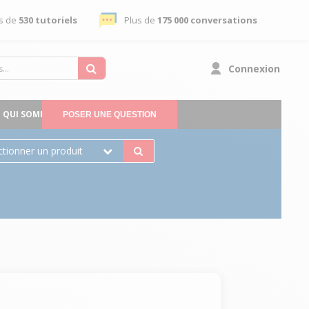
s de
530 tutoriels
Plus de
175 000 conversations
Connexion
QUI SOMMES-NOUS
POSER UNE QUESTION
ctionner un produit