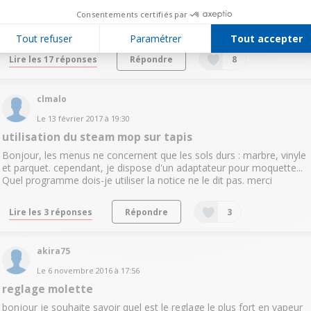
Bonjour, est ce que le sol est très mouillé aprés le passage du
Consentements certifiés par
nettoyeur? Merci.
Tout refuser
Paramétrer
Tout accepter
Lire les 17 réponses
Répondre
8
clmalo
Le
13 février 2017
à
19:30
utilisation du steam mop sur tapis
Bonjour, les menus ne concernent que les sols durs : marbre, vinyle
et parquet. cependant, je dispose d'un adaptateur pour moquette...
Quel programme dois-je utiliser la notice ne le dit pas. merci
Lire les 3 réponses
Répondre
3
akira75
Le
6 novembre 2016
à
17:56
reglage molette
bonjour je souhaite savoir quel est le reglage le plus fort en vapeur