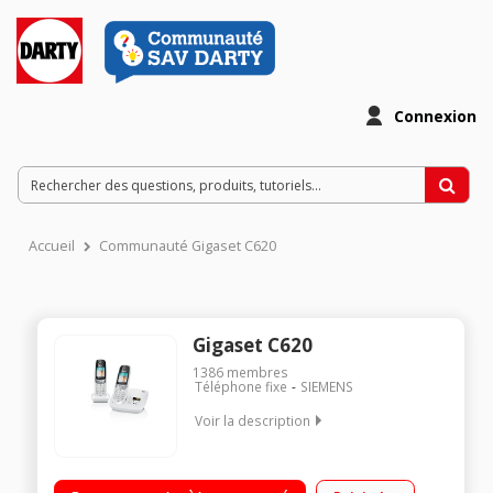
Connexion
Accueil
Communauté Gigaset C620
Gigaset C620
1386
membres
Téléphone fixe
SIEMENS
Voir la description
Duo Avec répondeur Avec mains libres Ecran 65000 couleurs
TFT 6 lignes