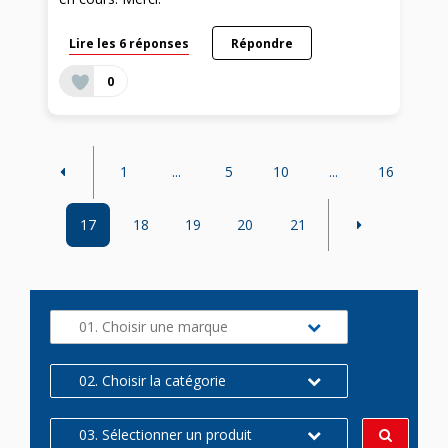
Lire les 6 réponses
Répondre
0
1
...
5
10
...
16
17
18
19
20
21
01. Choisir une marque
02. Choisir la catégorie
03. Sélectionner un produit