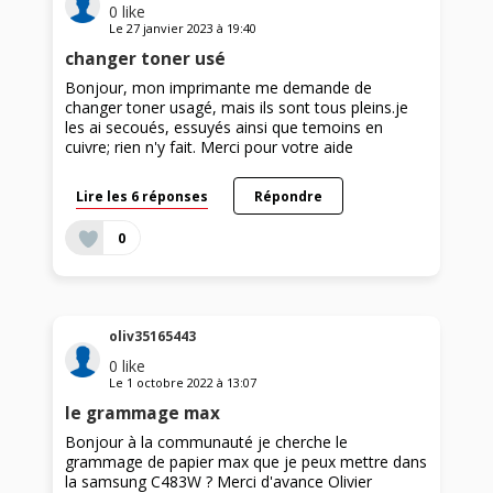
0
like
Le
27 janvier 2023
à
19:40
changer toner usé
Bonjour, mon imprimante me demande de
changer toner usagé, mais ils sont tous pleins.je
les ai secoués, essuyés ainsi que temoins en
cuivre; rien n'y fait. Merci pour votre aide
Lire les 6 réponses
Répondre
0
oliv35165443
0
like
Le
1 octobre 2022
à
13:07
le grammage max
Bonjour à la communauté je cherche le
grammage de papier max que je peux mettre dans
la samsung C483W ? Merci d'avance Olivier