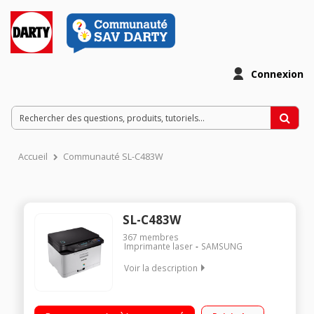
Connexion
Accueil
Communauté SL-C483W
SL-C483W
367
membres
Imprimante laser
SAMSUNG
Voir la description
Imprimante laser couleur Technologies : Wifi direct, NFC, WPS -
Application Mobile Print pour imprimer directement via votre