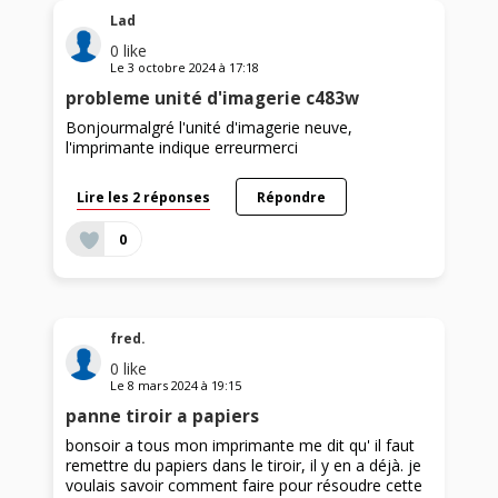
Lad
0
like
Le
3 octobre 2024
à
17:18
probleme unité d'imagerie c483w
Bonjourmalgré l'unité d'imagerie neuve,
l'imprimante indique erreurmerci
Lire les 2 réponses
Répondre
0
fred.
0
like
Le
8 mars 2024
à
19:15
panne tiroir a papiers
bonsoir a tous mon imprimante me dit qu' il faut
remettre du papiers dans le tiroir, il y en a déjà. je
voulais savoir comment faire pour résoudre cette