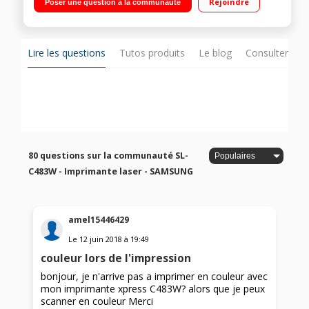
Rejoindre
Poser une question à la communauté
téléphone Compatible iOS®, AndroidT, Microsoft®
Windows® phones - WiFi sans fil avec système ReCP pour des
images plus lisses et plus de détails Economie de toner et
papier avec le pilote d'impression EASY ECO
Lire les questions
Tutos produits
Le blog
Consulter sur
80 questions sur la communauté SL-
C483W - Imprimante laser - SAMSUNG
amel15446429
Le
12 juin 2018
à
19:49
couleur lors de l'impression
bonjour, je n'arrive pas a imprimer en couleur avec
mon imprimante xpress C483W? alors que je peux
scanner en couleur Merci