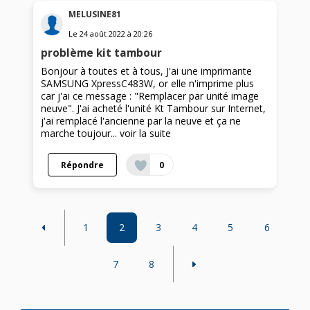
MELUSINE81
Le
24 août 2022
à
20:26
problème kit tambour
Bonjour à toutes et à tous, J'ai une imprimante
SAMSUNG XpressC483W, or elle n'imprime plus
car j'ai ce message : "Remplacer par unité image
neuve". J'ai acheté l'unité Kt Tambour sur Internet,
j'ai remplacé l'ancienne par la neuve et ça ne
marche toujour...
voir la suite
Répondre
0
1
2
3
4
5
6
7
8