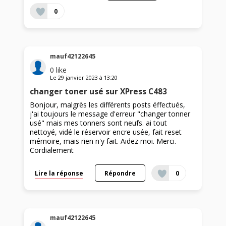
0
mauf42122645
0
like
Le
29 janvier 2023
à
13:20
changer toner usé sur XPress C483
Bonjour, malgrès les différents posts éffectués,
j'ai toujours le message d'erreur "changer tonner
usé" mais mes tonners sont neufs. ai tout
nettoyé, vidé le réservoir encre usée, fait reset
mémoire, mais rien n'y fait. Aidez moi. Merci.
Cordialement
Lire la réponse
Répondre
0
mauf42122645