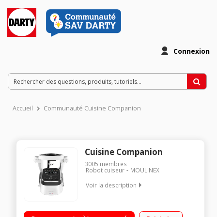
Connexion
Accueil
Communauté Cuisine Companion
Cuisine Companion
3005
membres
Robot cuiseur
MOULINEX
Voir la description
Robot cuiseur multifonction - Bol inox 4.5 litres (3 litres utiles)
12 vitesses + Pulse + Turbo - 12 programmes automatiques