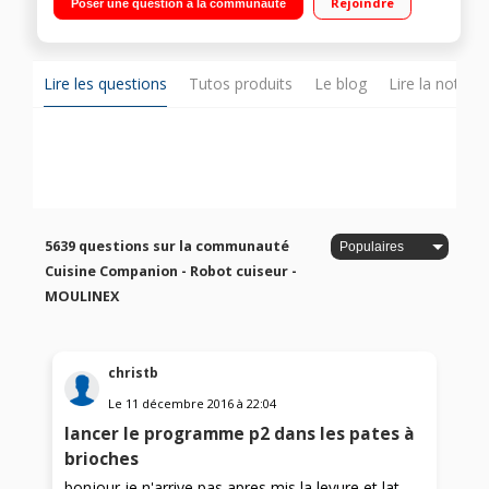
Rejoindre
Poser une question à la communauté
Température réglable 30°C à 150°C Panier vapeur, batteur,
mélangeur, couteau hachoir, couteau pétrir/concasser,
accessoire fond plat pour saisir, livre 300 recettes
Lire les questions
Tutos produits
Le blog
Lire la notice
5639 questions sur la communauté
Cuisine Companion - Robot cuiseur -
MOULINEX
christb
Le
11 décembre 2016
à
22:04
lancer le programme p2 dans les pates à
brioches
bonjour je n'arrive pas apres mis la levure et lat ,