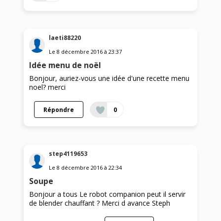
laeti88220
Le
8 décembre 2016
à
23:37
Idée menu de noël
Bonjour, auriez-vous une idée d'une recette menu
noel? merci
Répondre
0
step4119653
Le
8 décembre 2016
à
22:34
Soupe
Bonjour a tous Le robot companion peut il servir
de blender chauffant ? Merci d avance Steph