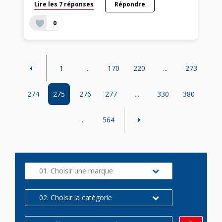
Lire les 7 réponses
Répondre
0
1
...
170
220
...
273
274
275
276
277
...
330
380
...
564
01. Choisir une marque
02. Choisir la catégorie