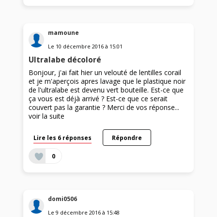
mamoune
Le
10 décembre 2016
à
15:01
Ultralabe décoloré
Bonjour, j'ai fait hier un velouté de lentilles corail
et je m'aperçois apres lavage que le plastique noir
de l'ultralabe est devenu vert bouteille. Est-ce que
ça vous est déjà arrivé ? Est-ce que ce serait
couvert pas la garantie ? Merci de vos réponse...
voir la suite
Lire les 6 réponses
Répondre
0
domi0506
Le
9 décembre 2016
à
15:48