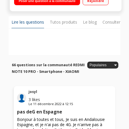
Rejoindre
Poser une question à la communauté
Nouvel appareil photo 200MP avec stabilisateur
Lire les questions
Tutos produits
Le blog
Consulter sur
66 questions sur la communauté REDMI
NOTE 10 PRO - Smartphone - XIAOMI
josyl
3
likes
Le
11 décembre 2022
à
12:15
pas deG en Espagne
Bonjour à toutes et tous, Je suis en Andalousie
Espagne, et je n'ai pas de 4G. Je n'arrive pas à