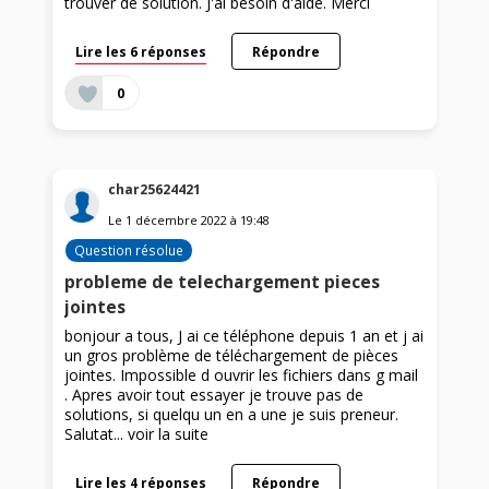
trouver de solution. J'ai besoin d'aide. Merci
Lire les 6 réponses
Répondre
0
char25624421
Le
1 décembre 2022
à
19:48
Question résolue
probleme de telechargement pieces
jointes
bonjour a tous, J ai ce téléphone depuis 1 an et j ai
un gros problème de téléchargement de pièces
jointes. Impossible d ouvrir les fichiers dans g mail
. Apres avoir tout essayer je trouve pas de
solutions, si quelqu un en a une je suis preneur.
Salutat...
voir la suite
Lire les 4 réponses
Répondre