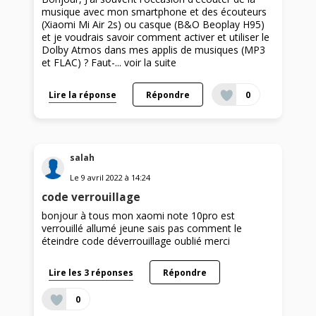
musique avec mon smartphone et des écouteurs
(Xiaomi Mi Air 2s) ou casque (B&O Beoplay H95)
et je voudrais savoir comment activer et utiliser le
Dolby Atmos dans mes applis de musiques (MP3
et FLAC) ? Faut-...
voir la suite
Lire la réponse
Répondre
0
salah
Le
9 avril 2022
à
14:24
code verrouillage
bonjour à tous mon xaomi note 10pro est
verrouillé allumé jeune sais pas comment le
éteindre code déverrouillage oublié merci
Lire les 3 réponses
Répondre
0