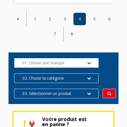
1
2
3
4
5
6
7
01. Choisir une marque
02. Choisir la catégorie
03. Sélectionner un produit
Votre produit est
en panne ?