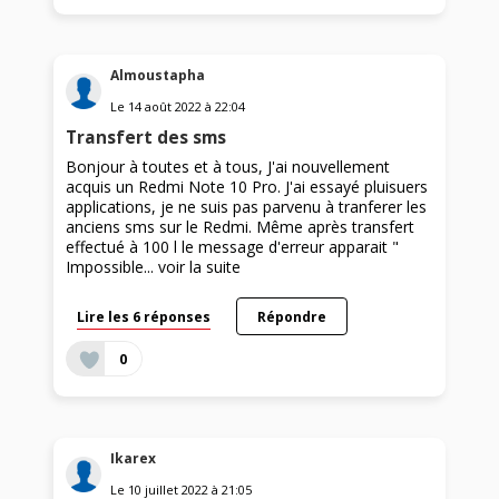
Almoustapha
Le
14 août 2022
à
22:04
Transfert des sms
Bonjour à toutes et à tous, J'ai nouvellement
acquis un Redmi Note 10 Pro. J'ai essayé pluisuers
applications, je ne suis pas parvenu à tranferer les
anciens sms sur le Redmi. Même après transfert
effectué à 100 l le message d'erreur apparait "
Impossible...
voir la suite
Lire les 6 réponses
Répondre
0
Ikarex
Le
10 juillet 2022
à
21:05