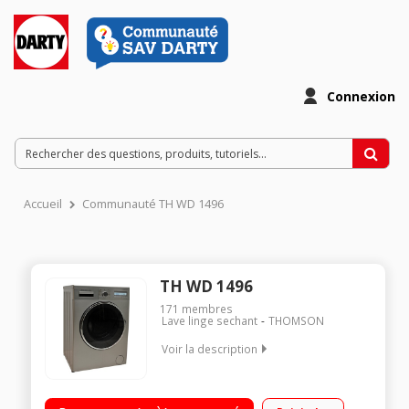
Connexion
Accueil
Communauté TH WD 1496
TH WD 1496
171
membres
Lave linge sechant
THOMSON
Voir la description
Capacité lavage 9 Kg - séchage 6 Kg Vitesse d'essorage
variable de 0 à 1400 tours Départ différé 24 heures Capteur