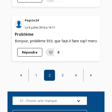
Pepito34
Le
8 juillet 2016
à
14:11
Problème
Bonjour, problème E03, que faut-il faire svp? merci
Répondre
0
1
2
3
4
01. Choisir une marque