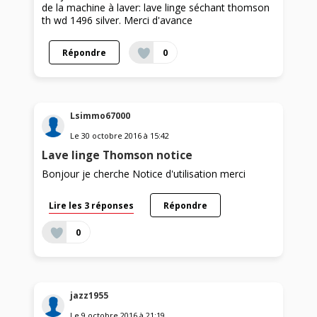
de la machine à laver: lave linge séchant thomson
th wd 1496 silver. Merci d'avance
Répondre
0
Lsimmo67000
Le
30 octobre 2016
à
15:42
Lave linge Thomson notice
Bonjour je cherche Notice d'utilisation merci
Lire les 3 réponses
Répondre
0
jazz1955
Le
9 octobre 2016
à
21:19