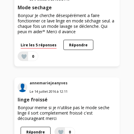
Mode sechage
Bonjour Je cherche désespérément a faire
fonctionner ce lave linge en mode séchage seul. a
chaque fois un mode lavage se déclenche. Qui
peux m aider* Merci d avance
Lire les 5 réponses
Répondre
0
annemariejeanyves
Le
14 juillet 2016
à
12:11
linge froissé
Bonjour meme si je n'utilise pas le mode seche
linge il sort completement froissé c'est
décourageant merci
Répondre
0