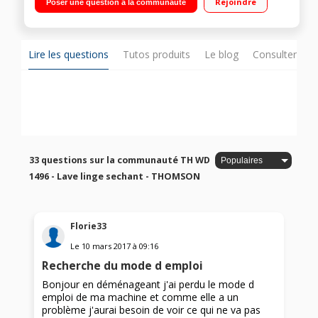
Rejoindre
Poser une question à la communauté
de poids - mémorisation programmes favoris
Lire les questions
Tutos produits
Le blog
Consulter sur
33 questions sur la communauté TH WD
1496 - Lave linge sechant - THOMSON
Florie33
Le
10 mars 2017
à
09:16
Recherche du mode d emploi
Bonjour en déménageant j'ai perdu le mode d
emploi de ma machine et comme elle a un
problème j'aurai besoin de voir ce qui ne va pas