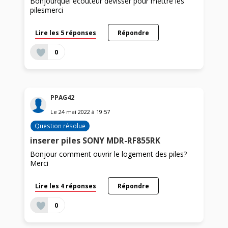
Bonjourquel écouteur dévisser pour mettre les
pilesmerci
Lire les 5 réponses
Répondre
0
PPAG42
Le
24 mai 2022
à
19:57
Question résolue
inserer piles SONY MDR-RF855RK
Bonjour comment ouvrir le logement des piles?
Merci
Lire les 4 réponses
Répondre
0