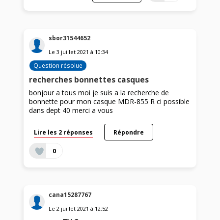
sbor31544652
Le
3 juillet 2021
à
10:34
Question résolue
recherches bonnettes casques
bonjour a tous moi je suis a la recherche de
bonnette pour mon casque MDR-855 R ci possible
dans dept 40 merci a vous
Lire les 2 réponses
Répondre
0
cana15287767
Le
2 juillet 2021
à
12:52