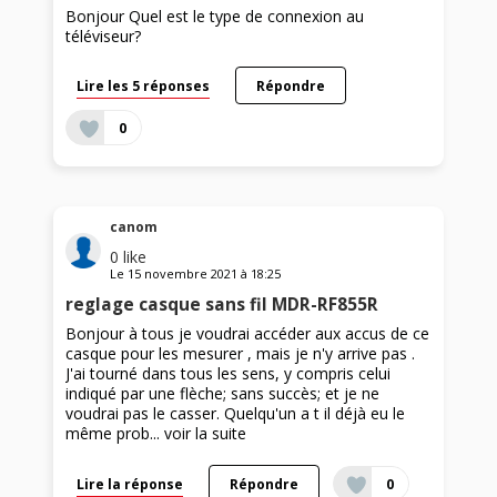
Bonjour Quel est le type de connexion au
téléviseur?
Lire les 5 réponses
Répondre
0
canom
0
like
Le
15 novembre 2021
à
18:25
reglage casque sans fil MDR-RF855R
Bonjour à tous je voudrai accéder aux accus de ce
casque pour les mesurer , mais je n'y arrive pas .
J'ai tourné dans tous les sens, y compris celui
indiqué par une flèche; sans succès; et je ne
voudrai pas le casser. Quelqu'un a t il déjà eu le
même prob...
voir la suite
Lire la réponse
Répondre
0