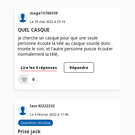
maga15766339
Le
19 mai 2022
à
23:16
QUEL CASQUE
Je cherche un casque pour que une seule
personne écoute la télé au casque sourde donc
monte le son, et l'autre personne puisse écouter
normalement la télé,
Lire les 5 réponses
Répondre
0
laur42222232
Le
6 février 2022
à
11:46
Question résolue
Prise jack