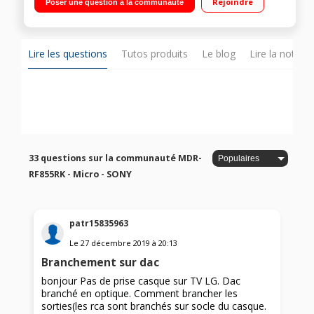
Rejoindre
Poser une question à la communauté
Lire les questions
Tutos produits
Le blog
Lire la notice
33 questions sur la communauté MDR-
RF855RK - Micro - SONY
patr15835963
Le
27 décembre 2019
à
20:13
Branchement sur dac
bonjour Pas de prise casque sur TV LG. Dac
branché en optique. Comment brancher les
sorties(les rca sont branchés sur socle du casque.