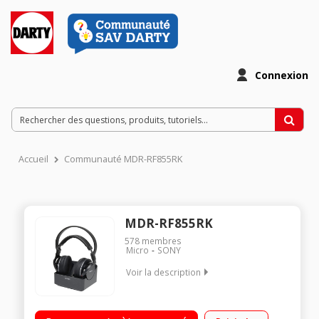
Connexion
Accueil
Communauté MDR-RF855RK
MDR-RF855RK
578
membres
Micro
SONY
Voir la description
Casque simple sans fil - Rechargeable Portée jusqu'à 100m
Technologie UHF Casque de type fermé