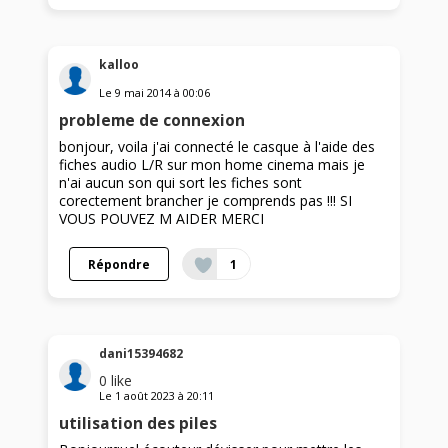
kalloo
Le
9 mai 2014
à
00:06
probleme de connexion
bonjour, voila j'ai connecté le casque à l'aide des
fiches audio L/R sur mon home cinema mais je
n'ai aucun son qui sort les fiches sont
corectement brancher je comprends pas !!! SI
VOUS POUVEZ M AIDER MERCI
Répondre
1
dani15394682
0
like
Le
1 août 2023
à
20:11
utilisation des piles