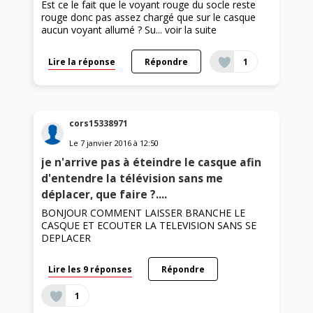
Est ce le fait que le voyant rouge du socle reste
rouge donc pas assez chargé que sur le casque
aucun voyant allumé ? Su...
voir la suite
Lire la réponse
Répondre
1
cors15338971
Le
7 janvier 2016
à
12:50
je n'arrive pas à éteindre le casque afin
d'entendre la télévision sans me
déplacer, que faire ?....
BONJOUR COMMENT LAISSER BRANCHE LE
CASQUE ET ECOUTER LA TELEVISION SANS SE
DEPLACER
Lire les 9 réponses
Répondre
1