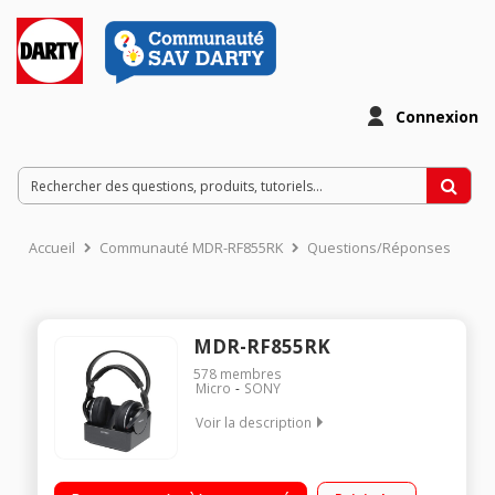
Connexion
Accueil
Communauté MDR-RF855RK
Questions/Réponses
MDR-RF855RK
578
membres
Micro
SONY
Voir la description
Casque simple sans fil - Rechargeable Portée jusqu'à 100m
Technologie UHF Casque de type fermé