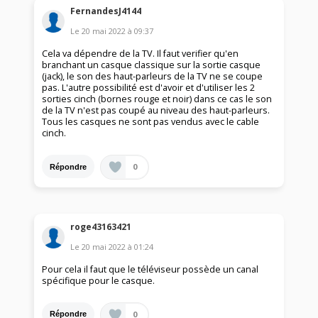
FernandesJ4144
Le
20 mai 2022
à
09:37
Cela va dépendre de la TV. Il faut verifier qu'en
branchant un casque classique sur la sortie casque
(jack), le son des haut-parleurs de la TV ne se coupe
pas. L'autre possibilité est d'avoir et d'utiliser les 2
sorties cinch (bornes rouge et noir) dans ce cas le son
de la TV n'est pas coupé au niveau des haut-parleurs.
Tous les casques ne sont pas vendus avec le cable
cinch.
0
Répondre
roge43163421
Le
20 mai 2022
à
01:24
Pour cela il faut que le téléviseur possède un canal
spécifique pour le casque.
0
Répondre