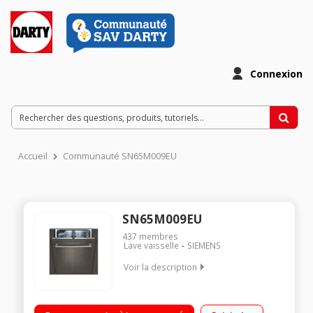
Connexion
Accueil
Communauté SN65M009EU
SN65M009EU
437
membres
Lave vaisselle
SIEMENS
Voir la description
"Classe énergétique A++ Consommation d'eau : 2660 l / an 13
couverts - Niveau sonore : 46 dB Option ""séchage extra"""