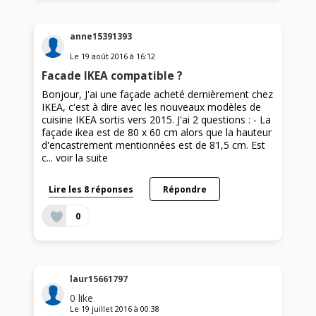
anne15391393
Le
19 août 2016
à
16:12
Facade IKEA compatible ?
Bonjour, J'ai une façade acheté dernièrement chez
IKEA, c'est à dire avec les nouveaux modèles de
cuisine IKEA sortis vers 2015. J'ai 2 questions : - La
façade ikea est de 80 x 60 cm alors que la hauteur
d'encastrement mentionnées est de 81,5 cm. Est
c...
voir la suite
Lire les 8 réponses
Répondre
0
laur15661797
0
like
Le
19 juillet 2016
à
00:38