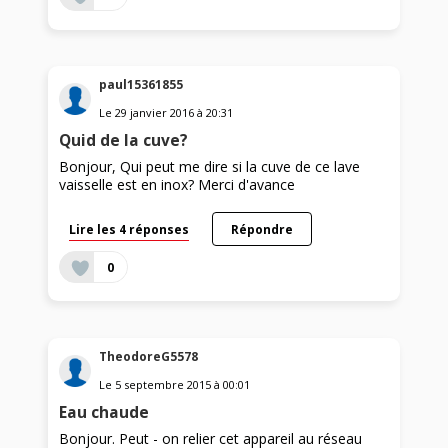
paul15361855
Le
29 janvier 2016
à
20:31
Quid de la cuve?
Bonjour, Qui peut me dire si la cuve de ce lave
vaisselle est en inox? Merci d'avance
Lire les 4 réponses
Répondre
0
TheodoreG5578
Le
5 septembre 2015
à
00:01
Eau chaude
Bonjour. Peut - on relier cet appareil au réseau