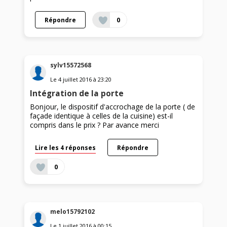
Répondre
0
sylv15572568
Le
4 juillet 2016
à
23:20
Intégration de la porte
Bonjour, le dispositif d'accrochage de la porte ( de
façade identique à celles de la cuisine) est-il
compris dans le prix ? Par avance merci
Lire les 4 réponses
Répondre
0
melo15792102
Le
1 juillet 2016
à
00:15