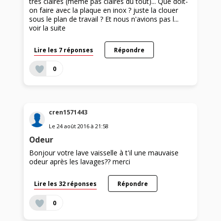
très claires (même pas claires du tout)... Que doit-
on faire avec la plaque en inox ? juste la clouer
sous le plan de travail ? Et nous n'avions pas l...
voir la suite
Lire les 7 réponses
Répondre
0
cren1571443
Le
24 août 2016
à
21:58
Odeur
Bonjour votre lave vaisselle à t'il une mauvaise
odeur après les lavages?? merci
Lire les 32 réponses
Répondre
0