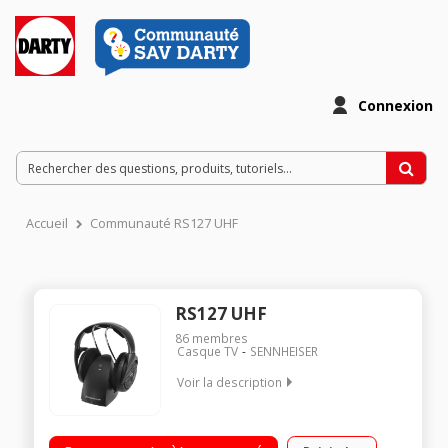
Connexion
Accueil
Communauté RS127 UHF
RS127 UHF
86
membres
Casque TV
SENNHEISER
Voir la description
Casque Hi-Fi sans fil Transmission UHF Portée 100 mètres
Chargement sur base