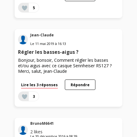
5
Jean-Claude
Le
11 mai 2019
à
16:13
Régler les basses-aigus ?
Bonjour, bonsoir, Comment régler les basses
et/ou aigus avec ce casque Sennheiser RS127 ?
Merci, salut, Jean-Claude
Lire les 3 réponses
Répondre
3
BrunoM6641
2
likes
Le
20 décembre 2016
à
08:39