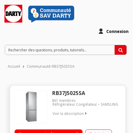
Connexion
Accueil
Communauté RB37J5025SA
RB37J5025SA
861
membres
Réfrigérateur Congélateur
SAMSUNG
Voir la description
Volume 367 L - Dimensions HxLxP : 201x59.5x67,5 cm - A++
Réfrigérateur à froid ventilé 269 L Congélateur à froid ventilé