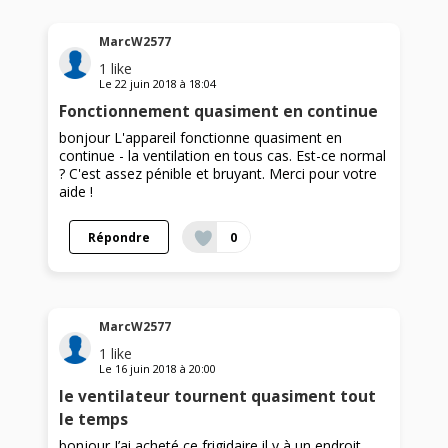
MarcW2577
1
like
Le
22 juin 2018
à
18:04
Fonctionnement quasiment en continue
bonjour L'appareil fonctionne quasiment en
continue - la ventilation en tous cas. Est-ce normal
? C'est assez pénible et bruyant. Merci pour votre
aide !
Répondre
0
MarcW2577
1
like
Le
16 juin 2018
à
20:00
le ventilateur tournent quasiment tout
le temps
bonjour J’ai acheté ce frigidaire il y à un endroit