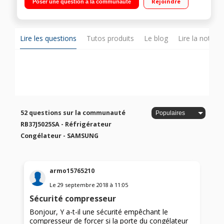
Rejoindre
Poser une question à la communauté
98 L Compartiment Fresh Zone
Lire les questions
Tutos produits
Le blog
Lire la notice
52 questions sur la communauté
RB37J5025SA - Réfrigérateur
Congélateur - SAMSUNG
armo15765210
Le
29 septembre 2018
à
11:05
Sécurité compresseur
Bonjour, Y a-t-il une sécurité empêchant le
compresseur de forcer si la porte du congélateur