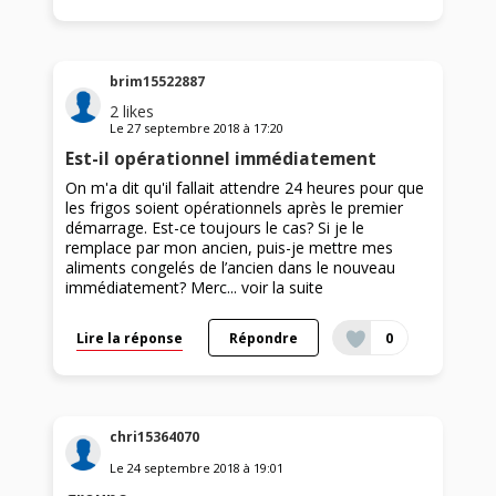
brim15522887
2
likes
Le
27 septembre 2018
à
17:20
Est-il opérationnel immédiatement
On m'a dit qu'il fallait attendre 24 heures pour que
les frigos soient opérationnels après le premier
démarrage. Est-ce toujours le cas? Si je le
remplace par mon ancien, puis-je mettre mes
aliments congelés de l’ancien dans le nouveau
immédiatement? Merc...
voir la suite
Lire la réponse
Répondre
0
chri15364070
Le
24 septembre 2018
à
19:01