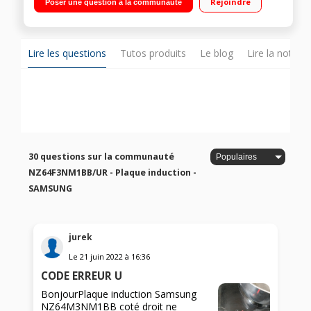
Rejoindre
Poser une question à la communauté
minuteurs Commandes sensitives - Sécurité enfants
Lire les questions
Tutos produits
Le blog
Lire la notice
30 questions sur la communauté
NZ64F3NM1BB/UR - Plaque induction -
SAMSUNG
jurek
Le
21 juin 2022
à
16:36
CODE ERREUR U
BonjourPlaque induction Samsung
NZ64M3NM1BB coté droit ne