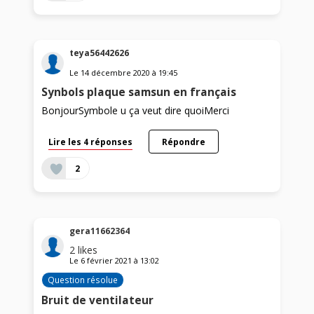
teya56442626
Le
14 décembre 2020
à
19:45
Synbols plaque samsun en français
BonjourSymbole u ça veut dire quoiMerci
Lire les 4 réponses
Répondre
2
gera11662364
2
likes
Le
6 février 2021
à
13:02
Question résolue
Bruit de ventilateur