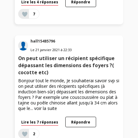
Lire les 4 réponses
Répondre
7
hall15485796
Le
21 janvier 2021
à
22:33
On peut utiliser un récipient spécifique
dépassant les dimensions des foyers ?(
cocotte etc)
Bonjour tout le monde, Je souhaiterai savoir svp si
on peut utiliser des récipients spécifiques (à
induction bien-sûr) dépassant les dimensions des
foyers ? Par exemple une couscoussière ou plat à
tajine ou poêle chinoise allant jusqu'à 34 cm alors
que le...
voir la suite
Lire les 7 réponses
Répondre
2