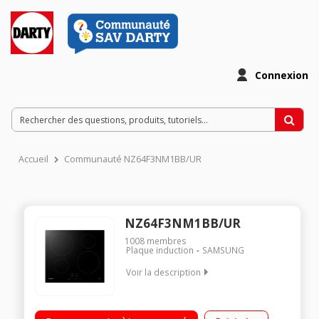
Connexion
Accueil
Communauté NZ64F3NM1BB/UR
NZ64F3NM1BB/UR
1008
membres
Plaque induction
SAMSUNG
Voir la description
4 foyers induction Puissance du foyer principal : 2300 W (maxi)
et 2600 W (booster) 9 positions de cuisson - 4 boosters - 4