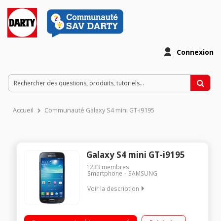
Connexion
Accueil
Communauté Galaxy S4 mini GT-i9195
Galaxy S4 mini GT-i9195
1233
membres
Smartphone
SAMSUNG
Voir la description
Mobile sous Android 4.2 Jelly Bean - Compatible 4G Ecran
tactile Super AMOLED de 4,3" (10,9 cm) Processeur Dual-Core