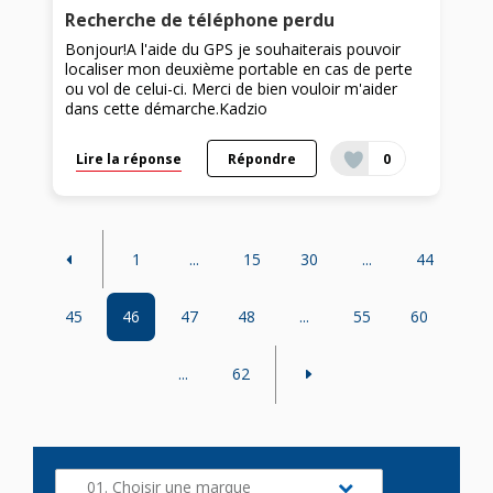
Recherche de téléphone perdu
Bonjour!A l'aide du GPS je souhaiterais pouvoir
localiser mon deuxième portable en cas de perte
ou vol de celui-ci. Merci de bien vouloir m'aider
dans cette démarche.Kadzio
Lire la réponse
Répondre
0
1
...
15
30
...
44
45
46
47
48
...
55
60
...
62
01. Choisir une marque