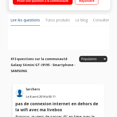
Rejoindre
Poser une question à la communauté
1,7 GHz - Mémoire 8Go - RAM 1,5Go Appareil photo 8 Mpixels -
Vidéo Full HD (1080p)
Lire les questions
Tutos produits
Le blog
Consulter sur
613 questions sur la communauté
Galaxy S4 mini GT-i9195 - Smartphone -
SAMSUNG
larchers
Le
8 avril 2014
à
00:11
pas de connexion internet en dehors de
la wifi avec ma livebox
Bonjour, je viens de passer 45' en ligne avec le