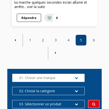
lui marche quelques secondes écran allumé et
arrête...
voir la suite
Répondre
0
1
2
3
4
5
6
01. Choisir une marque
02. Choisir la catégorie
03. Sélectionner un produit