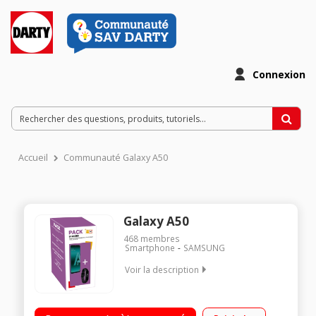
Connexion
Accueil
Communauté Galaxy A50
Galaxy A50
468
membres
Smartphone
SAMSUNG
Voir la description
Mobile sous OS Android 9 Pie 128 Go ROM et 4 Go RAM Ecran
Panoramique 6,4’’ super AMOLED Full HD+ : 2340 x 1080 – 408