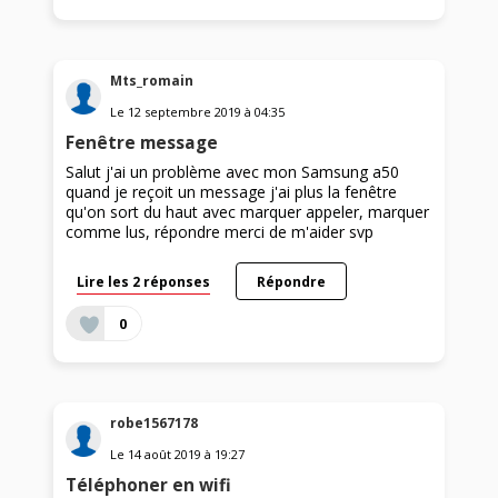
Mts_romain
Le
12 septembre 2019
à
04:35
Fenêtre message
Salut j'ai un problème avec mon Samsung a50
quand je reçoit un message j'ai plus la fenêtre
qu'on sort du haut avec marquer appeler, marquer
comme lus, répondre merci de m'aider svp
Lire les 2 réponses
Répondre
0
robe1567178
Le
14 août 2019
à
19:27
Téléphoner en wifi