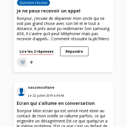
Question résolue
je ne peux recevoir un appel
Bonjour, j'essaie de dépanner mon oncle qui ne
voit pas grand chose avec son tél et le tout à
distance. A près avoir pu redémarrer Son samsung
A50, il s'avère qu'il peut téléphoner mais pas
recevoir d'appels... Comment résoudre la pb?Merci
Lire les 2 réponses
Répondre
0
nassimsofiane
Le
22 juillet 2019
à
04:46
Ecran qui s'allume en conversation
Bonjour Mon ecran qui est sensé resté etein au
contact de mon oreille se rallume parfois, ce qui
engendre un désagrément.Est-ce que quelqu'un a
le même problème ?Est ce que c'est un defaut de