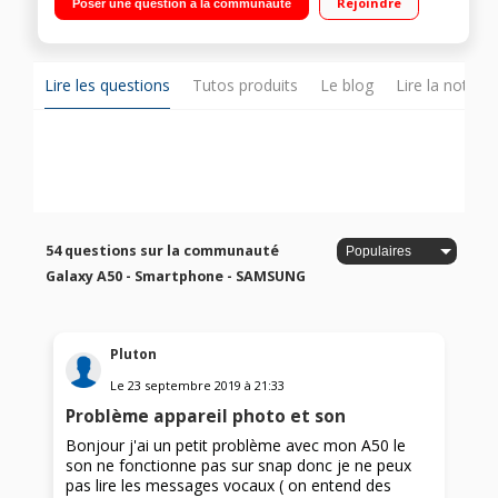
Rejoindre
Poser une question à la communauté
ppp Triple capteur : Capteur principal : 25 MP / Capteur Ultra
grand angle : 8 MP / Capteur Mode Portrait : 5 MP
Lire les questions
Tutos produits
Le blog
Lire la notice
54 questions sur la communauté
Galaxy A50 - Smartphone - SAMSUNG
Pluton
Le
23 septembre 2019
à
21:33
Problème appareil photo et son
Bonjour j'ai un petit problème avec mon A50 le
son ne fonctionne pas sur snap donc je ne peux
pas lire les messages vocaux ( on entend des