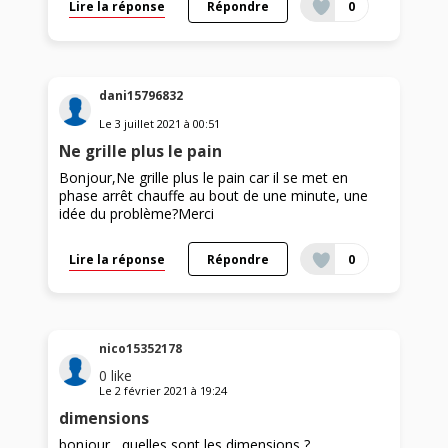
Lire la réponse
Répondre
0
dani15796832
Le
3 juillet 2021
à
00:51
Ne grille plus le pain
Bonjour,Ne grille plus le pain car il se met en
phase arrêt chauffe au bout de une minute, une
idée du problème?Merci
Lire la réponse
Répondre
0
nico15352178
0
like
Le
2 février 2021
à
19:24
dimensions
bonjour , quelles sont les dimensions ?