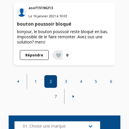
asof15196213
Le
16 janvier 2021
à
10:03
bouton poussoir bloqué
bonjour, le bouton poussoir reste bloqué en bas.
Impossible de le faire remonter .Avez ous une
solution? merci
Répondre
0
1
2
3
4
5
6
7
01. Choisir une marque