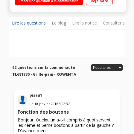
Rejoindre
Poser une question à la communauté
réchauffage - Support viennoiseries Remontée extra haute
Lire les questions
Le blog
Lire la notice
Consulter sur d
62 questions sur la communauté
TL681830 - Grille-pain - ROWENTA
pisau1
Le
10 janvier 2016
à
22:37
Fonction des boutons
Bonjour, Quelqu'un a-t-il compris à quoi servent
les 4ème et 5ème boutons à partir de la gauche ?
D'avance merci