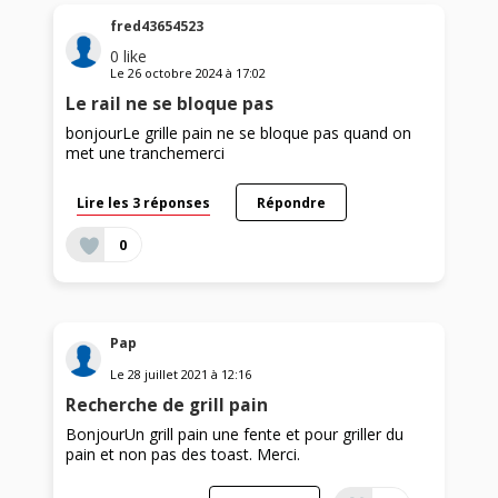
fred43654523
0
like
Le
26 octobre 2024
à
17:02
Le rail ne se bloque pas
bonjourLe grille pain ne se bloque pas quand on
met une tranchemerci
Lire les 3 réponses
Répondre
0
Pap
Le
28 juillet 2021
à
12:16
Recherche de grill pain
BonjourUn grill pain une fente et pour griller du
pain et non pas des toast. Merci.