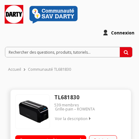
Connexion
Accueil
Communauté TL681830
TL681830
539
membres
Grille-pain
ROWENTA
Voir la description
Multipains 2 fentes - Puissance 1600 Watts Ecran digital -
Thermostat électronique 8 positions Décongélation et