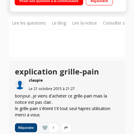
Rejoindre
Poser une question à la communauté
réchauffage - Support viennoiseries Remontée extra haute
Lire les questions
Le blog
Lire la notice
Consulter sur d
explication grille-pain
claupie
Le
21 octobre 2015
à
21:27
bonjour...je viens d'acheter ce grille-pain mais la
notice est pas clair..
le grille-pain s'éteint t'il tout seul !!apres utilisation
merci a vous
1
Répondre