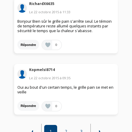
RichardX6635
Le
22 octobre 2015
à
11:33
Bonjour Bien sûr le grille pain s'arrête seul. Le témoin
de température reste allumé quelques instants par
sécurité le temps que la chaleur s'abaisse.
0
Répondre
KopmelsI8714
Le
22 octobre 2015
à
09:35
Oui au bout d'un certain temps, le grille pain se met en
veille
0
Répondre
1
2
3