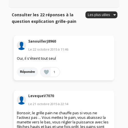
Consulter les 22 réponses à la
question explication grille-pain
SanouillerJ8960
Le
22 octobre 2015
à
11:46
Oui, il s'éteint tout seul
1
Répondre
LevequeV7070
Le
21 octobre 2015
à
22:14
Bonsoir, le grille pain ne chauffe pas si vous ne
l'activez pas ... Vous mettez le pain, vous abaissez la
manette vers le bas, vous régler la puissance avec les
flèches hauts et bas et une fois prêt, les pains sont