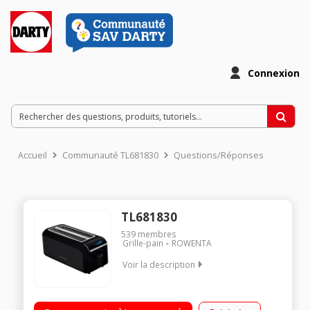
Connexion
Accueil
Communauté TL681830
Questions/Réponses
TL681830
539
membres
Grille-pain
ROWENTA
Voir la description
Multipains 2 fentes - Puissance 1600 Watts Ecran digital -
Thermostat électronique 8 positions Décongélation et