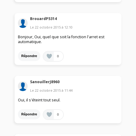
BrouardP5314
Le
22 octobre 2015
à
12:10
Bonjour, Oui, quel que soit la fonction l'arret est
automatique.
0
Répondre
SanouillerJ8960
Le
22 octobre 2015
à
11:44
Oui, il s'éteint tout seul.
0
Répondre