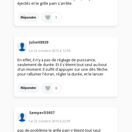
éjectés et le grille pain s'arrête.
1
Répondre
JulieH8929
Le
23 octobre 2015
à
12:04
En effet, il n'y a pas de réglage de puissance,
seulement de durée. Et il s'éteint tout seul au bout
d'un moment. Il suffit d'appuyer sur une dès flèche
pour rallumer l'écran, régler la durée, et le lancer.
0
Répondre
SamperD5937
Le
22 octobre 2015
à
22:09
pas de problème le grille pain s'éteint tout seul