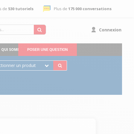
s de
530 tutoriels
Plus de
175 000 conversations
Connexion
QUI SOMMES-NOUS
POSER UNE QUESTION
ctionner un produit