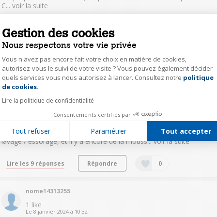
C...
voir la suite
Lire les 3 réponses
Répondre
0
Gestion des cookies
Nous respectons votre vie privée
dubo66536464
Vous n'avez pas encore fait votre choix en matière de cookies,
autorisez-vous le suivi de votre visite ? Vous pouvez également décider
0
like
Le
26 juin 2024
à
17:40
quels services vous nous autorisez à lancer. Consultez notre
politique
Axeptio consent
de cookies
.
Question résolue
Lire la politique de confidentialité
Résidus de lessive à chaque cycle de lavage
bonjourCela fait 2 ans que j'ai ce lave linge, et depuis 2 à 3 mois, à
Consentements certifiés par
chaque fin de cycle, l'intérieur est plein de résidu de lessive sur le
Tout refuser
Paramétrer
Tout accepter
tambour et le distributeur de détergent. J'ai rajouté un cycle de
lavage / essorage, et il y a encore de la mouss...
voir la suite
Lire les 9 réponses
Répondre
0
nome14313255
1
like
Le
8 janvier 2024
à
10:32