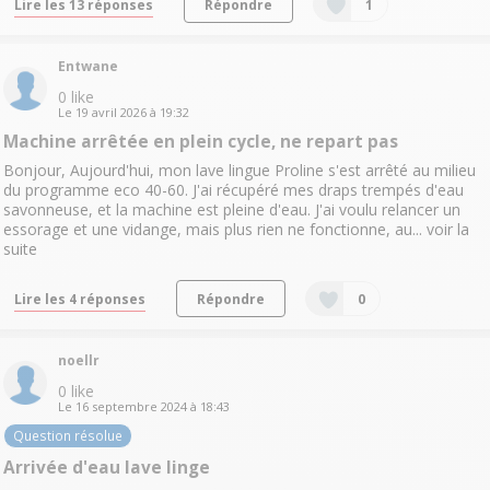
Lire les 13 réponses
Répondre
1
Entwane
0
like
Le
19 avril 2026
à
19:32
Machine arrêtée en plein cycle, ne repart pas
Bonjour, Aujourd'hui, mon lave lingue Proline s'est arrêté au milieu
du programme eco 40-60. J'ai récupéré mes draps trempés d'eau
savonneuse, et la machine est pleine d'eau. J'ai voulu relancer un
essorage et une vidange, mais plus rien ne fonctionne, au...
voir la
suite
Lire les 4 réponses
Répondre
0
noellr
0
like
Le
16 septembre 2024
à
18:43
Question résolue
Arrivée d'eau lave linge