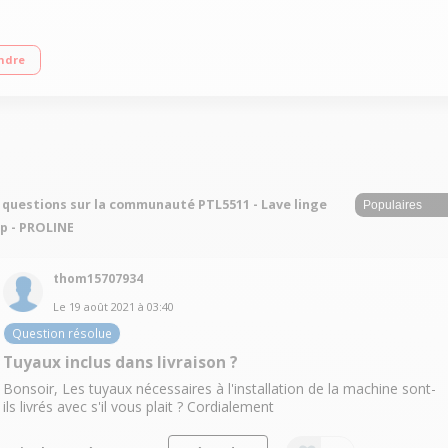
e E Essorage variable jusqu'à 1100 tours/min - 76dB Départ différé LED 1/3/6/
ndre
 questions sur la communauté PTL5511 - Lave linge
p - PROLINE
thom15707934
Le
19 août 2021
à
03:40
Question résolue
Tuyaux inclus dans livraison ?
Bonsoir, Les tuyaux nécessaires à l'installation de la machine sont-
ils livrés avec s'il vous plait ? Cordialement