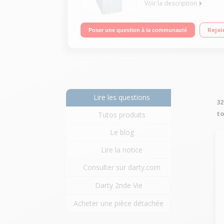
Voir la description
Capacité 5.5kg (tambour 42 L) - Classe énergétiqu
Rejoi
Poser une question à la communauté
15 min - Mixte
Lire les questions
32
to
Tutos produits
Le blog
Lire la notice
Consulter sur darty.com
Darty 2nde Vie
Acheter une pièce détachée