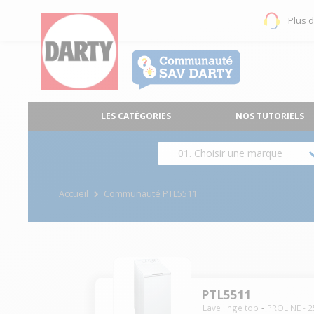
Plus 
LES CATÉGORIES
NOS TUTORIELS
01. Choisir une marque
Accueil
Communauté PTL5511
PTL5511
Lave linge top
PROLINE
-
2