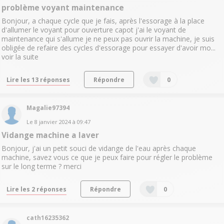
problème voyant maintenance
Bonjour, a chaque cycle que je fais, après l'essorage à la place
d'allumer le voyant pour ouverture capot j'ai le voyant de
maintenance qui s'allume je ne peux pas ouvrir la machine, je suis
obligée de refaire des cycles d'essorage pour essayer d'avoir mo...
voir la suite
Lire les 13 réponses
Répondre
0
Magalie97394
Le
8 janvier 2024
à
09:47
Vidange machine a laver
Bonjour, j'ai un petit souci de vidange de l'eau après chaque
machine, savez vous ce que je peux faire pour régler le problème
sur le long terme ? merci
Lire les 2 réponses
Répondre
0
cath16235362