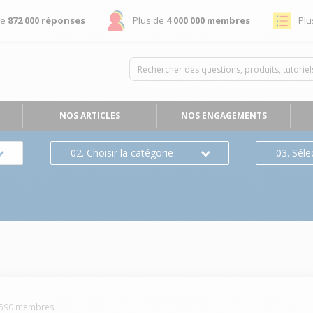
de
872 000 réponses
Plus de
4 000 000 membres
Plu
NOS ARTICLES
NOS ENGAGEMENTS
02. Choisir la catégorie
03. Séle
590
membres