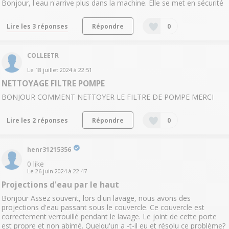
Bonjour, l'eau n'arrive plus dans la machine. Elle se met en sécurité
Lire les 3 réponses
Répondre
0
COLLEETR
Le
18 juillet 2024
à
22:51
NETTOYAGE FILTRE POMPE
BONJOUR COMMENT NETTOYER LE FILTRE DE POMPE MERCI
Lire les 2 réponses
Répondre
0
henr31215356
0
like
Le
26 juin 2024
à
22:47
Projections d'eau par le haut
Bonjour Assez souvent, lors d'un lavage, nous avons des
projections d'eau passant sous le couvercle. Ce couvercle est
correctement verrouillé pendant le lavage. Le joint de cette porte
est propre et non abimé. Quelqu'un a -t-il eu et résolu ce problème?