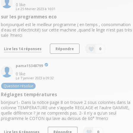
0
like
Le
25 février 2023
à
16:01
sur les programmes eco
bonjourquel est le meilleur programme ( en temps , consommation
d'eau et d'électricité) sur cette machine ,quand le linge n'est pas très
sale ?merci
Lire les 14 réponses
Répondre
0
pama15348799
0
like
Le
7 janvier 2023
à
09:32
Question résolue
Réglages températures
bonjour1- Dans la notice page 8 on trouve 2 sous colonnes dans la
colonne TEMPERATURE une s'appelle REGLAGE et l'autre GAMME,
quelle différence ? Je ne comprends pas. 2- il n'y a qu'un seul
programme le COTON qui lave au dessus de 60° ?merci
Lire les 6 réponses
Répondre
0