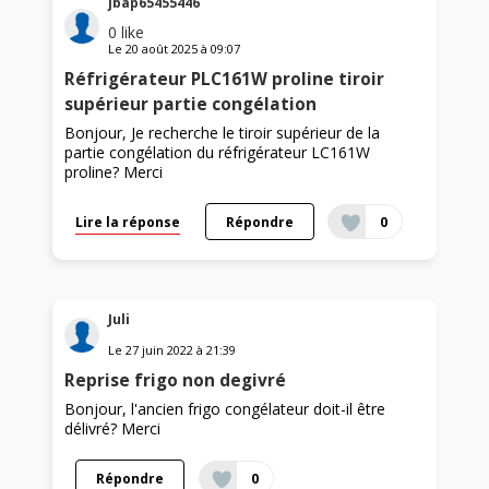
jbap65455446
0
like
Le
20 août 2025
à
09:07
Réfrigérateur PLC161W proline tiroir
supérieur partie congélation
Bonjour, Je recherche le tiroir supérieur de la
partie congélation du réfrigérateur LC161W
proline? Merci
Lire la réponse
Répondre
0
Juli
Le
27 juin 2022
à
21:39
Reprise frigo non degivré
Bonjour, l'ancien frigo congélateur doit-il être
délivré? Merci
Répondre
0