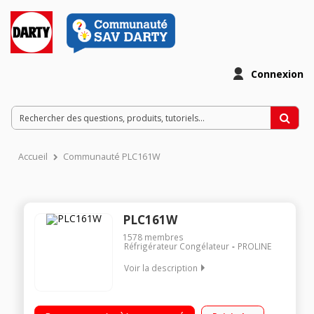
Connexion
Accueil
Communauté PLC161W
PLC161W
1578
membres
Réfrigérateur Congélateur
PROLINE
Voir la description
Volume 161 L - Dimensions HxLxP : 143x49,5x53,6 cm - A+
Réfrigérateur à froid statique 119 L Congélateur à froid