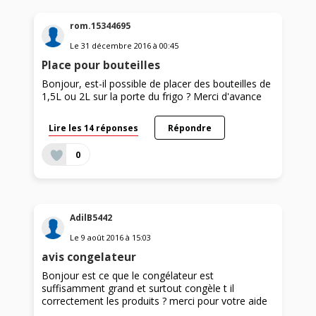
rom.15344695
Le
31 décembre 2016
à
00:45
Place pour bouteilles
Bonjour, est-il possible de placer des bouteilles de
1,5L ou 2L sur la porte du frigo ? Merci d'avance
Lire les 14 réponses
Répondre
0
AdilB5442
Le
9 août 2016
à
15:03
avis congelateur
Bonjour est ce que le congélateur est
suffisamment grand et surtout congèle t il
correctement les produits ? merci pour votre aide