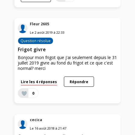
Fleur 2605
Le
2 août 2019
à
22:33
Question résolue
Frigot givre
Bonjour mon frigot que j'ai seulement depuis le 31
juillet 2019 givre au fond du frigot et ce que c'est
normal? merci
Lire les 4 réponses
Répondre
0
cecica
Le
16 août 2018
à
21:47