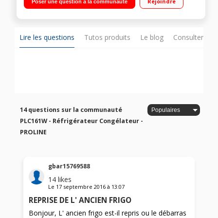
Rejoindre
Poser une question à la communauté
statique 42 L Faible encombrement
Lire les questions
Tutos produits
Le blog
Consulter sur
14 questions sur la communauté
PLC161W - Réfrigérateur Congélateur -
PROLINE
gbar15769588
14
likes
Le
17 septembre 2016
à
13:07
REPRISE DE L' ANCIEN FRIGO
Bonjour, L' ancien frigo est-il repris ou le débarras