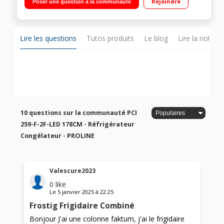
Rejoindre
Poser une question à la communauté
dégivrage manuel 70 L Fixation de l'habillage sur glissières
Lire les questions
Tutos produits
Le blog
Lire la notice
10 questions sur la communauté PCI
259-F-2F-LED 178CM - Réfrigérateur
Congélateur - PROLINE
Valescure2023
0
like
Le
5 janvier 2025
à
22:25
Frostig Frigidaire Combiné
Bonjour J'ai une colonne faktum, j'ai le frigidaire