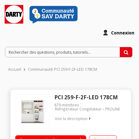
Connexion
Accueil
Communauté PCI 259-F-2F-LED 178CM
PCI 259-F-2F-LED 178CM
879
membres
Réfrigérateur Congélateur
PROLINE
Voir la description
Encastrable - Volume 249 L - 177.2x54.0x54.0 cm - Classe F -
42dB Réfrigérateur à froid statique 179 L Congélateur à