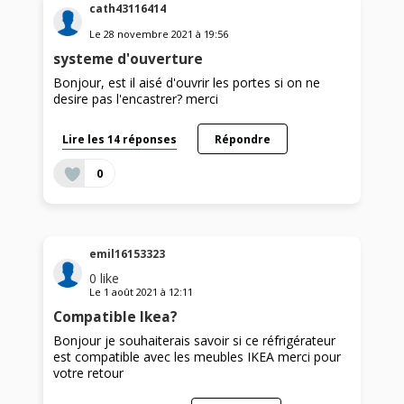
cath43116414
Le
28 novembre 2021
à
19:56
systeme d'ouverture
Bonjour, est il aisé d'ouvrir les portes si on ne
desire pas l'encastrer? merci
Lire les 14 réponses
Répondre
0
emil16153323
0
like
Le
1 août 2021
à
12:11
Compatible Ikea?
Bonjour je souhaiterais savoir si ce réfrigérateur
est compatible avec les meubles IKEA merci pour
votre retour