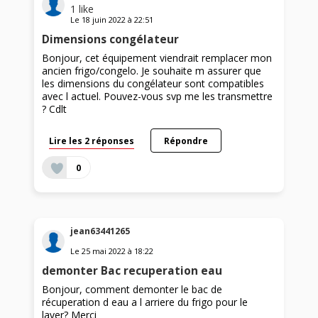
1
like
Le
18 juin 2022
à
22:51
Dimensions congélateur
Bonjour, cet équipement viendrait remplacer mon
ancien frigo/congelo. Je souhaite m assurer que
les dimensions du congélateur sont compatibles
avec l actuel. Pouvez-vous svp me les transmettre
? Cdlt
Lire les 2 réponses
Répondre
0
jean63441265
Le
25 mai 2022
à
18:22
demonter Bac recuperation eau
Bonjour, comment demonter le bac de
récuperation d eau a l arriere du frigo pour le
laver? Merci