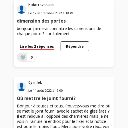
bubu15236938
Le
17 septembre 2022
à
18:49
dimension des portes
bonjour j'aimerai connaître les dimensions de
chaque porte ? cordialement
Lire les 2 réponses
Répondre
0
CyrilleL
Le
14 août 2022
à
19:00
Où mettre le joint fourni?
Bonjour à toutes et tous, Pouvez-vous me dire où
se met le joint fourni avec le sachet de glissières ?
Il est indiqué à l'opposé des charnières mais je ne
vois ni rainure ni endroit pour le fixer et la notice
est pour le moins flou... Merci pour votre rép...
voir