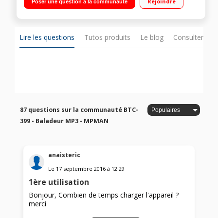
Rejoindre
Poser une question à la communauté
Lire les questions
Tutos produits
Le blog
Consulter sur
87 questions sur la communauté BTC-
399 - Baladeur MP3 - MPMAN
anaisteric
Le
17 septembre 2016
à
12:29
1ère utilisation
Bonjour, Combien de temps charger l'appareil ?
merci