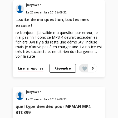
jucyswan
Le
23 novembre 2017
à
09:32
...suite de ma question, toutes mes
excuse !
re-bonjour ; j'ai validé ma question par erreur, je
n'ai pas fini ! donc ce MP3-4 devrait accepter les
fichiers .AVI il y a du reste une démo .AVI incluse
mais je n'arrive pas à en charger une. La notice est
très très succincte et ne dit rien du chargemen...
voir la suite
Lire la réponse
Répondre
0
jucyswan
Le
23 novembre 2017
à
09:23
quel type devidéo pour MPMAN MP4
BTC399