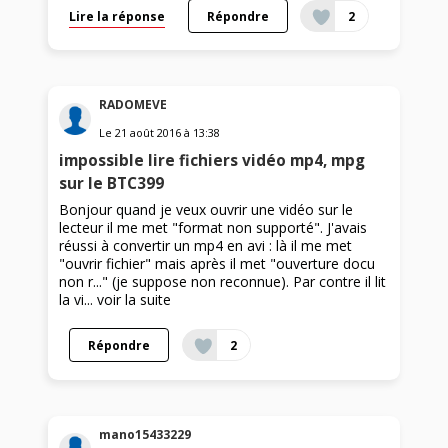
Lire la réponse
Répondre
2
RADOMEVE
Le
21 août 2016
à
13:38
impossible lire fichiers vidéo mp4, mpg
sur le BTC399
Bonjour quand je veux ouvrir une vidéo sur le
lecteur il me met "format non supporté". J'avais
réussi à convertir un mp4 en avi : là il me met
"ouvrir fichier" mais après il met "ouverture docu
non r..." (je suppose non reconnue). Par contre il lit
la vi...
voir la suite
Répondre
2
mano15433229