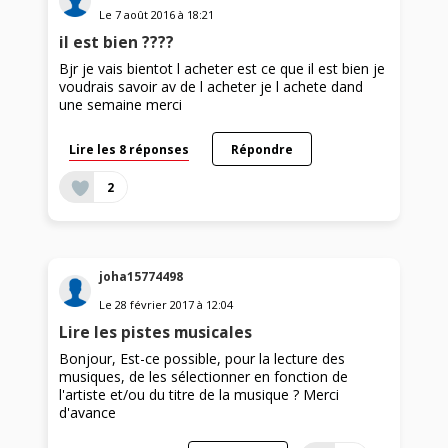
Le
7 août 2016
à
18:21
il est bien ????
Bjr je vais bientot l acheter est ce que il est bien je
voudrais savoir av de l acheter je l achete dand
une semaine merci
Lire les 8 réponses
Répondre
2
joha15774498
Le
28 février 2017
à
12:04
Lire les pistes musicales
Bonjour, Est-ce possible, pour la lecture des
musiques, de les sélectionner en fonction de
l'artiste et/ou du titre de la musique ? Merci
d'avance