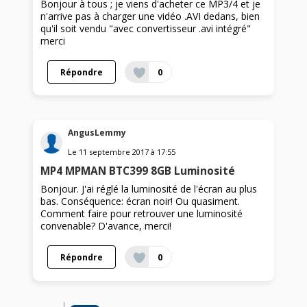
Bonjour à tous ; je viens d'acheter ce MP3/4 et je
n'arrive pas à charger une vidéo .AVI dedans, bien
qu'il soit vendu "avec convertisseur .avi intégré"
merci
Répondre
0
AngusLemmy
Le
11 septembre 2017
à
17:55
MP4 MPMAN BTC399 8GB Luminosité
Bonjour. J'ai réglé la luminosité de l'écran au plus
bas. Conséquence: écran noir! Ou quasiment.
Comment faire pour retrouver une luminosité
convenable? D'avance, merci!
Répondre
0