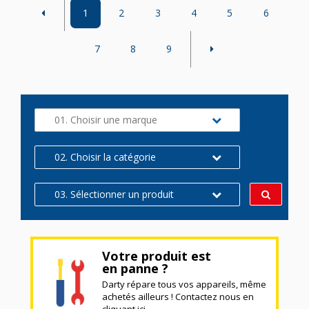
1
2
3
4
5
6
7
8
9
01. Choisir une marque
02. Choisir la catégorie
03. Sélectionner un produit
Votre produit est
en panne ?
Darty répare tous vos appareils, même
achetés ailleurs ! Contactez nous en