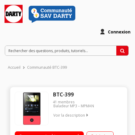
Connexion
Accueil
Communauté BTC-399
BTC-399
41
membres
Baladeur MP3
MPMAN
Voir la description
Capacité 8 Go Ecran tactile capacitif 2,8" - 240 x 400 pixels
Radio FM - Fonctions Enregistreur, Photo et Caméra Bluetooth