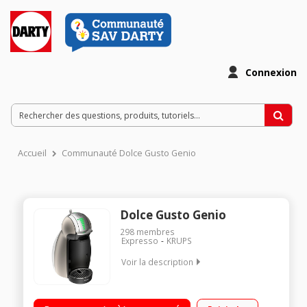
Connexion
Accueil
Communauté Dolce Gusto Genio
Dolce Gusto Genio
298
membres
Expresso
KRUPS
Voir la description
Multi-boissons - Pression 15 bar Gestion automatique de la
réalisation de la boisson Eco-timer : mise en veille après 5