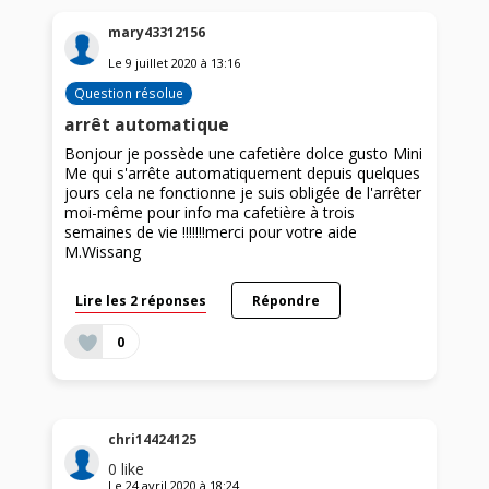
mary43312156
Le
9 juillet 2020
à
13:16
Question résolue
arrêt automatique
Bonjour je possède une cafetière dolce gusto Mini
Me qui s'arrête automatiquement depuis quelques
jours cela ne fonctionne je suis obligée de l'arrêter
moi-même pour info ma cafetière à trois
semaines de vie !!!!!!!merci pour votre aide
M.Wissang
Lire les 2 réponses
Répondre
0
chri14424125
0
like
Le
24 avril 2020
à
18:24