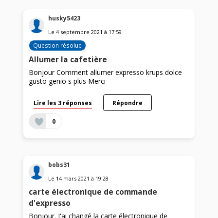
husky5423
Le
4 septembre 2021
à
17:59
Question résolue
Allumer la cafetière
Bonjour Comment allumer expresso krups dolce
gusto genio s plus Merci
Lire les 3 réponses
Répondre
0
bobs31
Le
14 mars 2021
à
19:28
carte électronique de commande
d'expresso
Bonjour. J'ai changé la carte électronique de