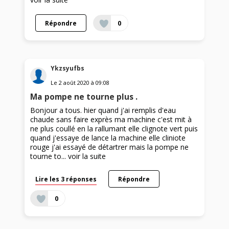
Répondre
0
Ykzsyufbs
Le
2 août 2020
à
09:08
Ma pompe ne tourne plus .
Bonjour a tous. hier quand j'ai remplis d'eau
chaude sans faire exprès ma machine c'est mit à
ne plus coullé en la rallumant elle clignote vert puis
quand j'essaye de lance la machine elle cliniote
rouge j'ai essayé de détartrer mais la pompe ne
tourne to...
voir la suite
Lire les 3 réponses
Répondre
0