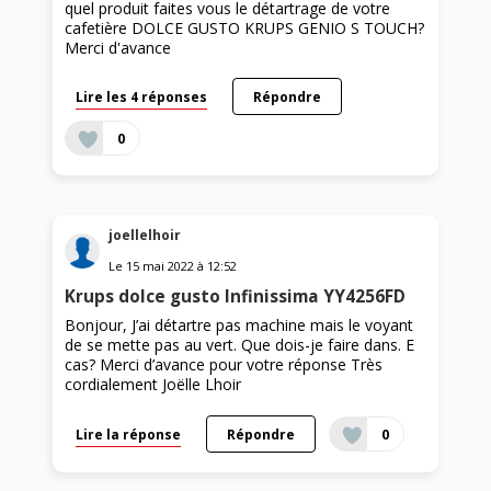
quel produit faites vous le détartrage de votre
cafetière DOLCE GUSTO KRUPS GENIO S TOUCH?
Merci d'avance
Lire les 4 réponses
Répondre
0
joellelhoir
Le
15 mai 2022
à
12:52
Krups dolce gusto Infinissima YY4256FD
Bonjour, J’ai détartre pas machine mais le voyant
de se mette pas au vert. Que dois-je faire dans. E
cas? Merci d’avance pour votre réponse Très
cordialement Joëlle Lhoir
Lire la réponse
Répondre
0