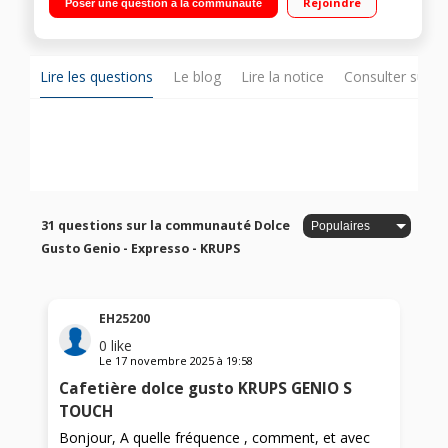
Rejoindre
Poser une question à la communauté
minutes 7 niveaux de dosage / Réservoir XL 1 litre
Lire les questions
Le blog
Lire la notice
Consulter sur d
31 questions sur la communauté Dolce
Gusto Genio - Expresso - KRUPS
EH25200
0
like
Le
17 novembre 2025
à
19:58
Cafetière dolce gusto KRUPS GENIO S
TOUCH
Bonjour, A quelle fréquence , comment, et avec