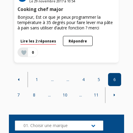
Le
29 novembre 2017
à
10:54
Cooking chef major
Bonjour, Est ce que je peux programmer la
température à 35 degrés pour faire lever ma pâte
à pain sans utiliser d’autre fonction ? merci
Lire les 2 réponses
Répondre
0
1
...
...
4
5
6
7
8
...
10
...
11
01. Choisir une marque