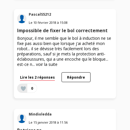
PascalS5212
Le
10 février 2018
à
15:08
Impossible de fixer le bol correctement
Bonjour, il me semble que le bol à induction ne se
fixe pas aussi bien que lorsque j'ai acheté mon
robot... il se dévisse très facilement lors des
préparations, sauf si je mets la protection anti-
éclaboussures, qui a une encoche qui le bloque...
est-ce n...
voir la suite
Lire les 2 réponses
Répondre
0
Mindioledda
Le
15 janvier 2018
à
11:56