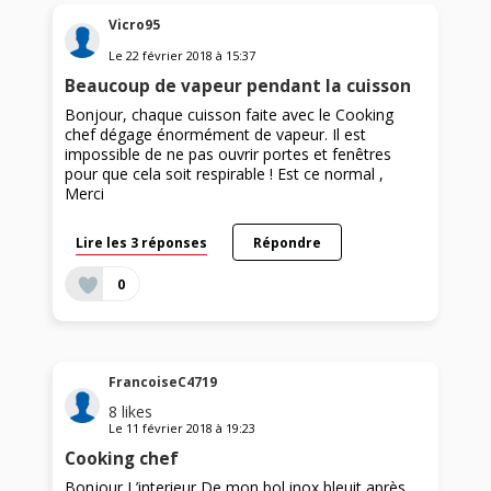
Vicro95
Le
22 février 2018
à
15:37
Beaucoup de vapeur pendant la cuisson
Bonjour, chaque cuisson faite avec le Cooking
chef dégage énormément de vapeur. Il est
impossible de ne pas ouvrir portes et fenêtres
pour que cela soit respirable ! Est ce normal ,
Merci
Lire les 3 réponses
Répondre
0
FrancoiseC4719
8
likes
Le
11 février 2018
à
19:23
Cooking chef
Bonjour L’interieur De mon bol inox bleuit après