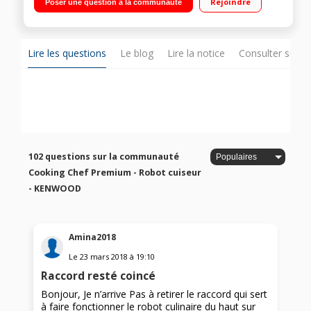
Rejoindre
Poser une question à la communauté
râper et trancher
Lire les questions
Le blog
Lire la notice
Consulter sur d
102 questions sur la communauté
Cooking Chef Premium - Robot cuiseur
- KENWOOD
Amina2018
Le
23 mars 2018
à
19:10
Raccord resté coincé
Bonjour, Je n’arrive Pas à retirer le raccord qui sert
à faire fonctionner le robot culinaire du haut sur