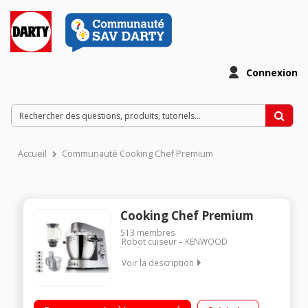
Connexion
Accueil
Communauté Cooking Chef Premium
Cooking Chef Premium
513
membres
Robot cuiseur
KENWOOD
Voir la description
Robot cuiseur à induction 15 fonctions et 6 modes de cuisson
Blender en verre Thermoresist de 1.8 L Bol multifonction pour