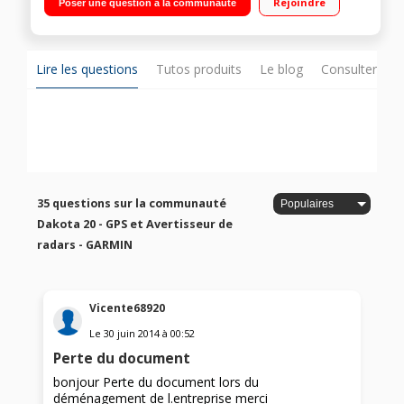
Rejoindre
Poser une question à la communauté
Ecran couleur tactile 2,6" (6,6 cm) - Boîtier solide et étanche
(norme IPx7) / Altimètre barométrique - Compas électronique
3 axes - Fonction Géocaching - Préparations d'itinéraires
Lire les questions
Tutos produits
Le blog
Consulter sur
35 questions sur la communauté
Dakota 20 - GPS et Avertisseur de
radars - GARMIN
Vicente68920
Le
30 juin 2014
à
00:52
Perte du document
bonjour Perte du document lors du
déménagement de l.entreprise merci