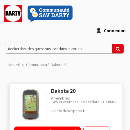
Connexion
Accueil
Communauté Dakota 20
Dakota 20
9
membres
GPS et Avertisseur de radars
GARMIN
Voir la description
Usage principal : multi activités / Cartographie de base
mondiale + topographie France V3 - Lecteur carte microSD /