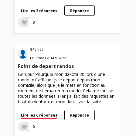
Lire les 3 réponses
Répondre
0
84cricri
Le
3 mars 2014
à
14:22
Point de depart randos
Bonjour Pourquoi mon dakota 20 lors d une
rando, m' affiche tjs le depart depuis mon
domicile, alors que je le mets en fonction au
moment de démarrer ma rando. Cela me fausse
toutes les données. Hier j ai fait des raquettes en
haut du ventoux et mon déni...
voir la suite
Lire les 6 réponses
Répondre
0