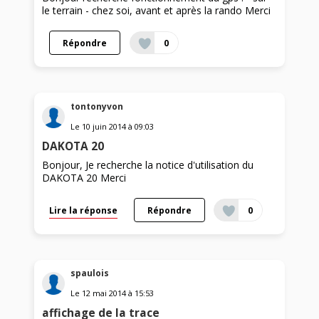
le terrain - chez soi, avant et après la rando Merci
Répondre
0
tontonyvon
Le
10 juin 2014
à
09:03
DAKOTA 20
Bonjour, Je recherche la notice d'utilisation du
DAKOTA 20 Merci
Lire la réponse
Répondre
0
spaulois
Le
12 mai 2014
à
15:53
affichage de la trace