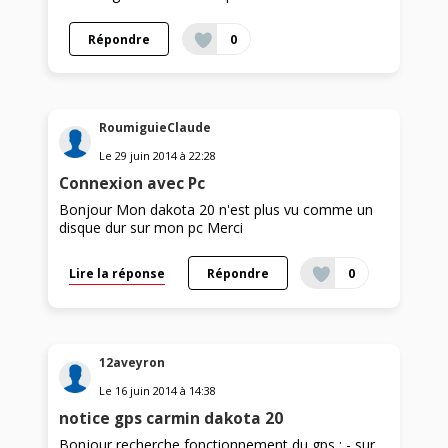
Répondre
0
RoumiguieClaude
Le
29 juin 2014
à
22:28
Connexion avec Pc
Bonjour Mon dakota 20 n'est plus vu comme un
disque dur sur mon pc Merci
Lire la réponse
Répondre
0
12aveyron
Le
16 juin 2014
à
14:38
notice gps carmin dakota 20
Bonjour recherche fonctionnement du gps : - sur