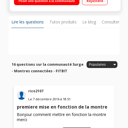
Rejoindre
Poser une question à la communauté
tactile Bluetooth 4.0 - Application gratuite Résistant à l'eau -
Autonomie 7 jours
Lire les questions
Tutos produits
Le blog
Consulter sur
16 questions sur la communauté Surge
- Montres connectées - FITBIT
rico2107
Le
7 décembre 2016
à
18:51
premiere mise en fonction de la montre
Bonjour comment mettre en fonction la montre
merci