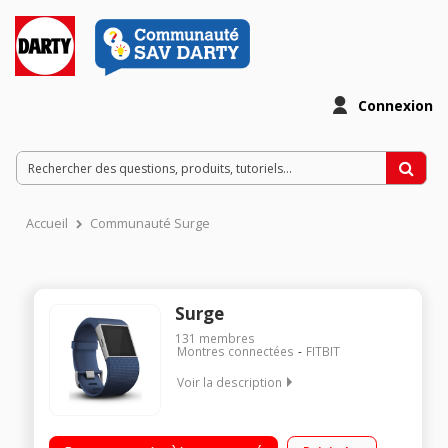
Connexion
Accueil
Communauté Surge
Surge
131
membres
Montres connectées
FITBIT
Voir la description
Mesure l'activité physique, suivi du sommeil et de la fréquence
cardiaque Suivi GPS - Notification d'appels et SMS - Ecran LCD