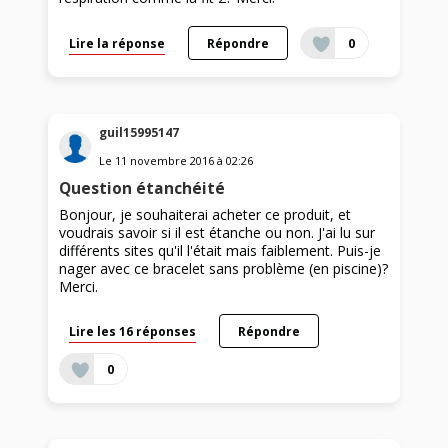
Lire la réponse
Répondre
0
guil15995147
Le
11 novembre 2016
à
02:26
Question étanchéité
Bonjour, je souhaiterai acheter ce produit, et
voudrais savoir si il est étanche ou non. J'ai lu sur
différents sites qu'il l'était mais faiblement. Puis-je
nager avec ce bracelet sans problème (en piscine)?
Merci.
Lire les 16 réponses
Répondre
0