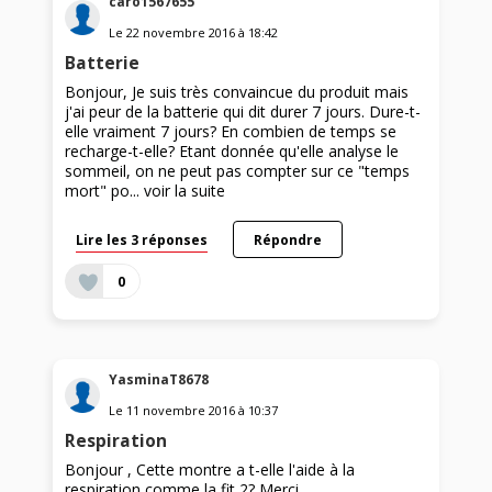
caro1567655
Le
22 novembre 2016
à
18:42
Batterie
Bonjour, Je suis très convaincue du produit mais
j'ai peur de la batterie qui dit durer 7 jours. Dure-t-
elle vraiment 7 jours? En combien de temps se
recharge-t-elle? Etant donnée qu'elle analyse le
sommeil, on ne peut pas compter sur ce "temps
mort" po...
voir la suite
Lire les 3 réponses
Répondre
0
YasminaT8678
Le
11 novembre 2016
à
10:37
Respiration
Bonjour , Cette montre a t-elle l'aide à la
respiration comme la fit 2? Merci.