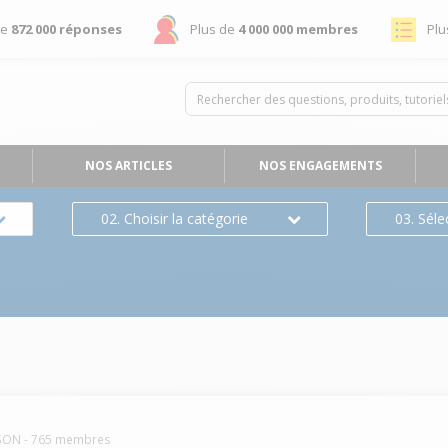
de
872 000 réponses
Plus de
4 000 000 membres
Plu
NOS ARTICLES
NOS ENGAGEMENTS
02. Choisir la catégorie
03. Séle
SON
-
765
membres