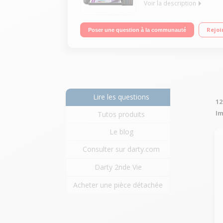
Voir la description
Multifonction A4 avec chargeur de documents Imp
Rejoi
Poser une question à la communauté
Panel pour impression à distance
Lire les questions
12
Im
Tutos produits
Le blog
Consulter sur darty.com
Darty 2nde Vie
Acheter une pièce détachée