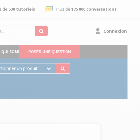
s de
530 tutoriels
Plus de
175 000 conversations
Connexion
QUI SOMMES-NOUS
POSER UNE QUESTION
ctionner un produit