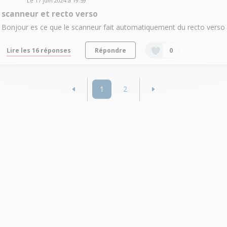
Le
17 juin 2024
à
19:59
scanneur et recto verso
Bonjour es ce que le scanneur fait automatiquement du recto verso
Lire les 16 réponses
Répondre
0
1
2