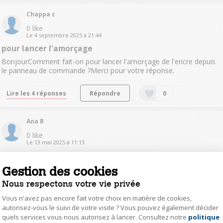
Chappa c
0
like
Le
4 septembre 2025
à
21:44
pour lancer l'amorçage
BonjourComment fait-on pour lancer l'amorçage de l'encre depuis
le panneau de commande ?Merci pour votre réponse.
Lire les 4 réponses
Répondre
0
Ana B
0
like
Le
13 mai 2025
à
11:13
impossible de remplir le reservoir encre noir
Gestion des cookies
bonjour, impossible de remplir le reservoir encre noir ; pas de soucis
avec les autre coloris... Que Faire ? merci
Nous respectons votre vie privée
Vous n'avez pas encore fait votre choix en matière de cookies,
Lire les 3 réponses
Répondre
0
autorisez-vous le suivi de votre visite ? Vous pouvez également décider
quels services vous nous autorisez à lancer. Consultez notre
politique
Axeptio consent