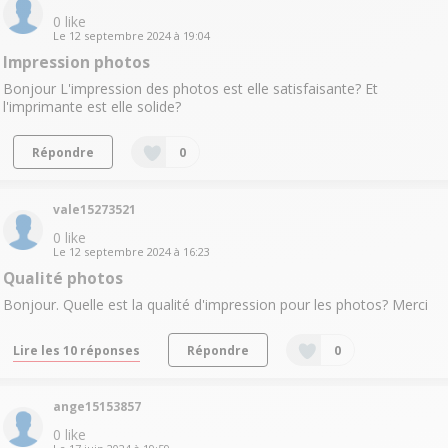
0
like
Le
12 septembre 2024
à
19:04
Impression photos
Bonjour L'impression des photos est elle satisfaisante? Et
l'imprimante est elle solide?
Répondre
0
vale15273521
0
like
Le
12 septembre 2024
à
16:23
Qualité photos
Bonjour. Quelle est la qualité d'impression pour les photos? Merci
Lire les 10 réponses
Répondre
0
ange15153857
0
like