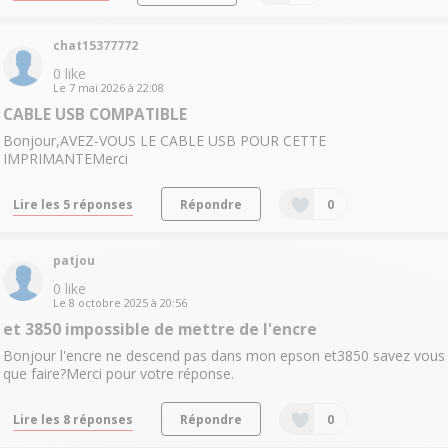
chat15377772
0
like
Le
7 mai 2026
à
22:08
CABLE USB COMPATIBLE
Bonjour,AVEZ-VOUS LE CABLE USB POUR CETTE
IMPRIMANTEMerci
Lire les 5 réponses
Répondre
0
patjou
0
like
Le
8 octobre 2025
à
20:56
et 3850 impossible de mettre de l'encre
Bonjour l'encre ne descend pas dans mon epson et3850 savez vous
que faire?Merci pour votre réponse.
Lire les 8 réponses
Répondre
0