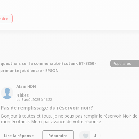
rimez jusqu’à 7 500 pages en monochrome et 6 000 pages en couleur Impressi
ndre
 questions sur la communauté Ecotank ET-3850 -
primante jet d'encre - EPSON
Alain HDN
4
likes
Le
5 août 2025
à
16:22
Pas de remplissage du réservoir noir?
Bonjour à toutes et tous, je ne peux pas remplir le réservoir Noir de
mon écotanck Merci par avance de votre réponse
Lire la réponse
Répondre
4