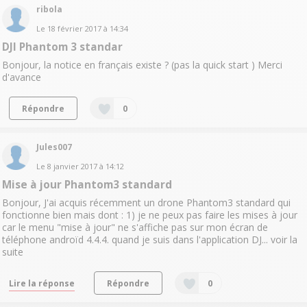
ribola
Le
18 février 2017
à
14:34
DJI Phantom 3 standar
Bonjour, la notice en français existe ? (pas la quick start ) Merci
d'avance
Répondre
0
Jules007
Le
8 janvier 2017
à
14:12
Mise à jour Phantom3 standard
Bonjour, J'ai acquis récemment un drone Phantom3 standard qui
fonctionne bien mais dont : 1) je ne peux pas faire les mises à jour
car le menu "mise à jour" ne s'affiche pas sur mon écran de
téléphone androïd 4.4.4. quand je suis dans l'application DJ...
voir la
suite
Lire la réponse
Répondre
0