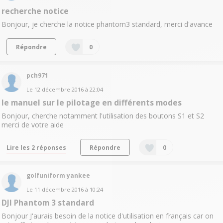
recherche notice
Bonjour, je cherche la notice phantom3 standard, merci d'avance
Répondre
0
pch971
Le
12 décembre 2016
à
22:04
le manuel sur le pilotage en différents modes
Bonjour, cherche notamment l'utilisation des boutons S1 et S2
merci de votre aide
Lire les 2 réponses
Répondre
0
golfuniform yankee
Le
11 décembre 2016
à
10:24
DJI Phantom 3 standard
Bonjour J'aurais besoin de la notice d'utilisation en français car on