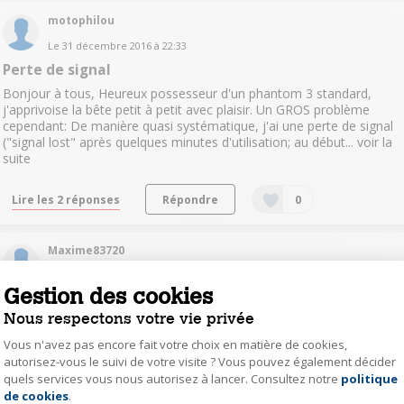
motophilou
Le
31 décembre 2016
à
22:33
Perte de signal
Bonjour à tous, Heureux possesseur d'un phantom 3 standard,
j'apprivoise la bête petit à petit avec plaisir. Un GROS problème
cependant: De manière quasi systématique, j'ai une perte de signal
("signal lost" après quelques minutes d'utilisation; au début...
voir la
suite
Lire les 2 réponses
Répondre
0
Maxime83720
Le
25 décembre 2016
à
21:09
Gestion des cookies
Notice FR du DJI Phantom 3 Standard
Nous respectons votre vie privée
Bonjour, voilà, pour noel j'ai eu le P3S mais la notice est en chinoi
alors c'est dur de traduir tout sa ! merci
Vous n'avez pas encore fait votre choix en matière de cookies,
autorisez-vous le suivi de votre visite ? Vous pouvez également décider
quels services vous nous autorisez à lancer. Consultez notre
politique
Axeptio consent
Répondre
0
de cookies
.