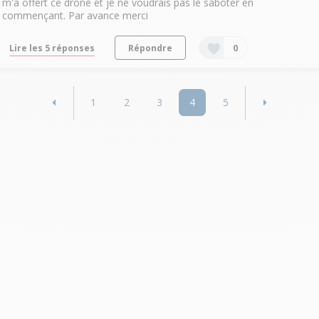
m'a offert ce drone et je ne voudrais pas le saboter en
commençant. Par avance merci
Lire les 5 réponses
Répondre
0
1
2
3
4
5