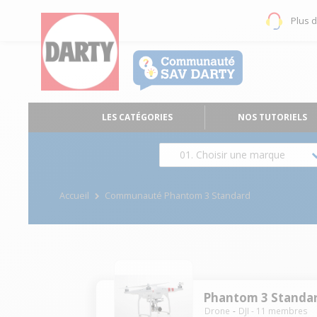
Plus 
LES CATÉGORIES
NOS TUTORIELS
01. Choisir une marque
Accueil
Communauté Phantom 3 Standard
Phantom 3 Standa
Drone
DJI
-
11
membres