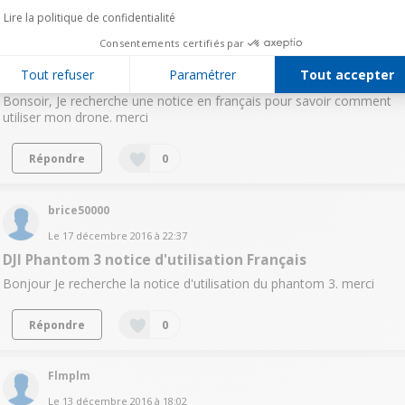
Lire la politique de confidentialité
NicoBOU
Consentements certifiés par
Le
25 décembre 2016
à
19:11
Tout refuser
Paramétrer
Tout accepter
phantom 3 standard
Bonsoir, Je recherche une notice en français pour savoir comment
utiliser mon drone. merci
Répondre
0
brice50000
Le
17 décembre 2016
à
22:37
DJI Phantom 3 notice d'utilisation Français
Bonjour Je recherche la notice d'utilisation du phantom 3. merci
Répondre
0
Flmplm
Le
13 décembre 2016
à
18:02