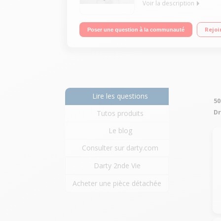
Voir la description
Drone volant pilotable radio-commandé - Autonom
Rejoi
Poser une question à la communauté
Résolution Compatibilité iOS et Android - Applicat
Lire les questions
50
Dr
Tutos produits
Le blog
Consulter sur darty.com
Darty 2nde Vie
Acheter une pièce détachée