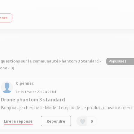
ie 25 minutes Connexion WiFi DJI - Portée 500 mètres - GPS intégré Caméra 2
ndre
ion gratuite
 questions sur la communauté Phantom 3 Standard -
one - DJI
C_pennec
Le
19 février 2017
à
21:04
Drone phantom 3 standard
Bonjour, je cherche le Mode d emploi de ce produit, d'avance merci
Lire la réponse
Répondre
0