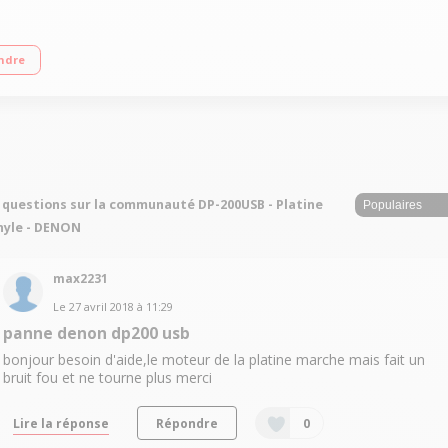
nt par courroie Port USB pour numérisation Livrée avec cellule à aimant mobil
ndre
 questions sur la communauté DP-200USB - Platine
nyle - DENON
max2231
Le
27 avril 2018
à
11:29
panne denon dp200 usb
bonjour besoin d'aide,le moteur de la platine marche mais fait un
bruit fou et ne tourne plus merci
Lire la réponse
Répondre
0