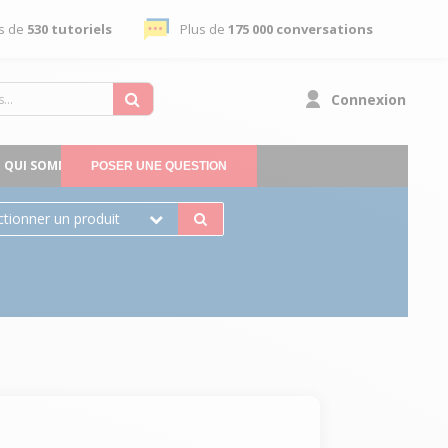
s de
530 tutoriels
Plus de
175 000 conversations
Connexion
QUI SOMMES-NOUS
POSER UNE QUESTION
ctionner un produit