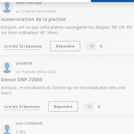
ours15897568
Le
17 février 2017
à
03:00
numerotation de la platine
bonjour, est ce que cette platine sauvegarde les disques 78t 33t 45t
sur mon ordinateur HP. Merci.
Lire les 12 réponses
Répondre
0
phildk56
Le
11 janvier 2016
à
12:26
Denon DNP-720AE
Bonjour, re-installation du Denon qui ne reconnait plus mes ordi
merci
Lire les 3 réponses
Répondre
0
merc15506245
0
like