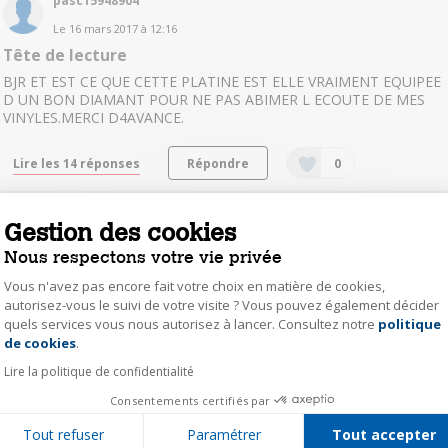
pasc15948904
Le
16 mars 2017
à
12:16
Tête de lecture
BJR ET EST CE QUE CETTE PLATINE EST ELLE VRAIMENT EQUIPEE
D UN BON DIAMANT POUR NE PAS ABIMER L ECOUTE DE MES
VINYLES.MERCI D4AVANCE.
Lire les 14 réponses
Répondre
0
GiseleD2669
Gestion des cookies
0
like
Nous respectons votre vie privée
Le
26 février 2017
à
20:14
Vous n'avez pas encore fait votre choix en matière de cookies,
comment remplacer le logiciel Trans Music Manager
autorisez-vous le suivi de votre visite ? Vous pouvez également décider
pour windows 7 ?
quels services vous nous autorisez à lancer. Consultez notre
politique
Axeptio consent
Bonjour, Sans possibilité l'installer le logiciel difficile de gérer les
de cookies
.
plages et l'enregistrement de dossier. Merci de votre aide
Lire la politique de confidentialité
Consentements certifiés par
Lire les 5 réponses
Répondre
0
Tout refuser
Paramétrer
Tout accepter