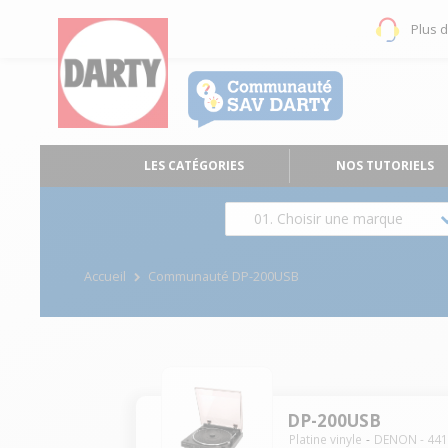
Plus 
LES CATÉGORIES
NOS TUTORIELS
01. Choisir une marque
Accueil
Communauté DP-200USB
DP-200USB
Platine vinyle
DENON
-
44