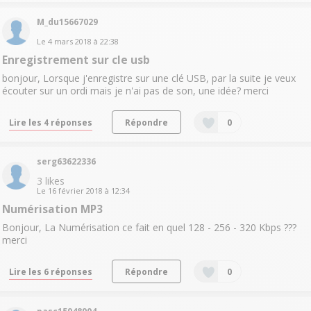
M_du15667029
Le
4 mars 2018
à
22:38
Enregistrement sur cle usb
bonjour, Lorsque j'enregistre sur une clé USB, par la suite je veux
écouter sur un ordi mais je n'ai pas de son, une idée? merci
Lire les 4 réponses
Répondre
0
serg63622336
3
likes
Le
16 février 2018
à
12:34
Numérisation MP3
Bonjour, La Numérisation ce fait en quel 128 - 256 - 320 Kbps ???
merci
Lire les 6 réponses
Répondre
0