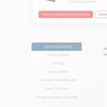
Voir la description
Platine vinyle entièrement automatique Entraîneme
Rejoi
Poser une question à la communauté
Lire les questions
19
vi
Tutos produits
Le blog
Lire la notice
Consulter sur darty.com
Darty 2nde Vie
Acheter une pièce détachée