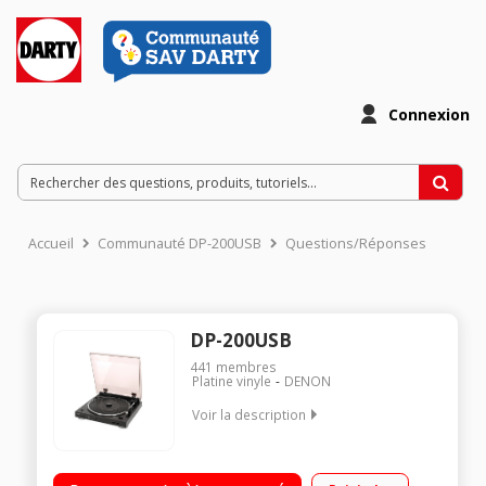
Connexion
Accueil
Communauté DP-200USB
Questions/Réponses
DP-200USB
441
membres
Platine vinyle
DENON
Voir la description
Platine vinyle entièrement automatique Entraînement par
courroie Port USB pour numérisation Livrée avec cellule à