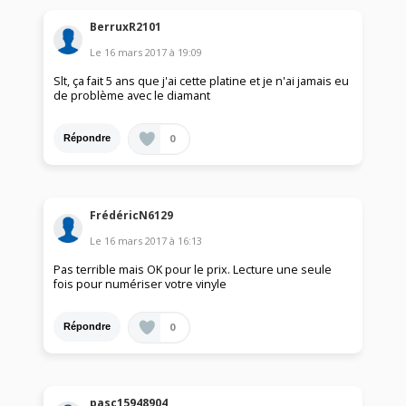
BerruxR2101
Le
16 mars 2017
à
19:09
Slt, ça fait 5 ans que j'ai cette platine et je n'ai jamais eu
de problème avec le diamant
0
Répondre
FrédéricN6129
Le
16 mars 2017
à
16:13
Pas terrible mais OK pour le prix. Lecture une seule
fois pour numériser votre vinyle
0
Répondre
pasc15948904