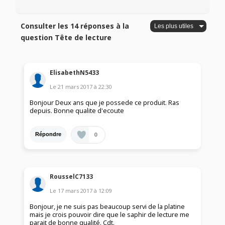
Consulter les 14 réponses à la
question Tête de lecture
ElisabethN5433
Le
21 mars 2017
à
22:30
Bonjour Deux ans que je possede ce produit. Ras
depuis. Bonne qualite d'ecoute
0
Répondre
RousselC7133
Le
17 mars 2017
à
12:09
Bonjour, je ne suis pas beaucoup servi de la platine
mais je crois pouvoir dire que le saphir de lecture me
parait de bonne qualité. Cdt.