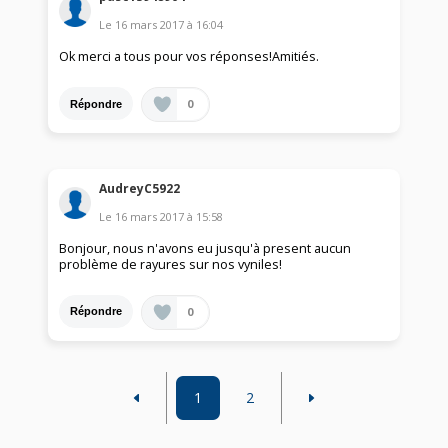
Le
16 mars 2017
à
16:04
Ok merci a tous pour vos réponses!Amitiés.
0
Répondre
AudreyC5922
Le
16 mars 2017
à
15:58
Bonjour, nous n'avons eu jusqu'à present aucun
problème de rayures sur nos vyniles!
0
Répondre
1
2