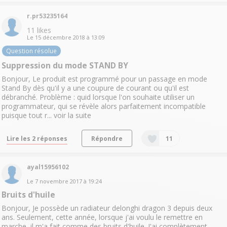
r.pr53235164
11
likes
Le
15 décembre 2018
à
13:09
Question résolue
Suppression du mode STAND BY
Bonjour, Le produit est programmé pour un passage en mode
Stand By dès qu'il y a une coupure de courant ou qu'il est
débranché. Problème : quid lorsque l'on souhaite utiliser un
programmateur, qui se révèle alors parfaitement incompatible
puisque tout r...
voir la suite
Lire les 2 réponses
Répondre
11
ayal15956102
Le
7 novembre 2017
à
19:24
Bruits d'huile
Bonjour, Je possède un radiateur delonghi dragon 3 depuis deux
ans. Seulement, cette année, lorsque j'ai voulu le remettre en
marche, il m'a fait comme des bruits d'huile. J'ai complètement