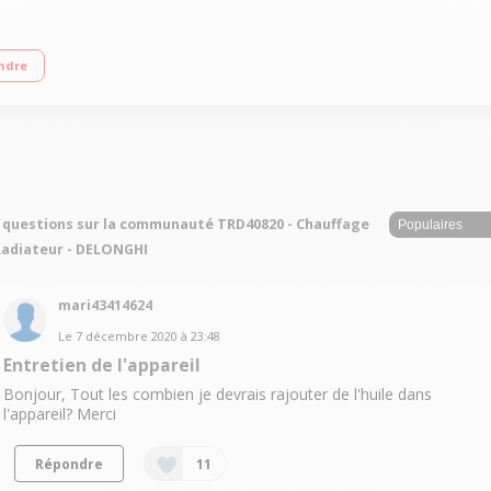
de 60m3 - 3 niveaux de chauffe Effet Cheminée (chauffe homogène) Technologi
ndre
 questions sur la communauté TRD40820 - Chauffage
Radiateur - DELONGHI
mari43414624
Le
7 décembre 2020
à
23:48
Entretien de l'appareil
Bonjour, Tout les combien je devrais rajouter de l'huile dans
l'appareil? Merci
Répondre
11