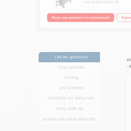
Voir la description
Puissance 2000 W - 8 éléments chauffants Pièces 
Rejoi
Poser une question à la communauté
Lire les questions
88
- 
Tutos produits
Le blog
Lire la notice
Consulter sur darty.com
Darty 2nde Vie
Acheter une pièce détachée