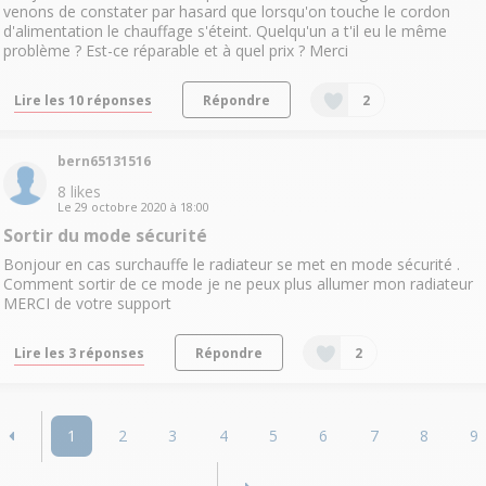
venons de constater par hasard que lorsqu'on touche le cordon
d'alimentation le chauffage s'éteint. Quelqu'un a t'il eu le même
problème ? Est-ce réparable et à quel prix ? Merci
Lire les 10 réponses
Répondre
2
bern65131516
8
likes
Le
29 octobre 2020
à
18:00
Sortir du mode sécurité
Bonjour en cas surchauffe le radiateur se met en mode sécurité .
Comment sortir de ce mode je ne peux plus allumer mon radiateur
MERCI de votre support
Lire les 3 réponses
Répondre
2
1
2
3
4
5
6
7
8
9