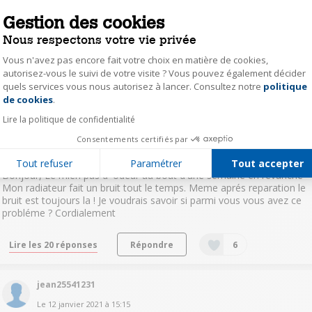
Bonjour, lorsque je sélectionne la puissance maximum j'ai une
Gestion des cookies
odeur désagréable qui s’échappe du radiateur ce qui n'est pas le cas
en puissance moyenne ... quelqu'un pourrait-il m'aider ? merci
Nous respectons votre vie privée
Vous n'avez pas encore fait votre choix en matière de cookies,
Lire les 21 réponses
Répondre
7
autorisez-vous le suivi de votre visite ? Vous pouvez également décider
quels services vous nous autorisez à lancer. Consultez notre
politique
Axeptio consent
de cookies
.
AbdeslamelkadN7358
Lire la politique de confidentialité
7
likes
Le
7 décembre 2016
à
14:03
Consentements certifiés par
Bruit frequent
Tout refuser
Paramétrer
Tout accepter
Bonjour, Le mien pas d 'odeur au bout d'une semaine en revanche
Mon radiateur fait un bruit tout le temps. Meme aprés reparation le
bruit est toujours la ! Je voudrais savoir si parmi vous vous avez ce
probléme ? Cordialement
Lire les 20 réponses
Répondre
6
jean25541231
Le
12 janvier 2021
à
15:15