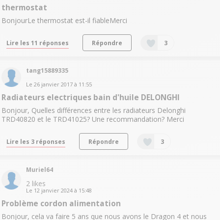
thermostat
BonjourLe thermostat est-il fiableMerci
Lire les 11 réponses
Répondre
3
tang15889335
Le
26 janvier 2017
à
11:55
Radiateurs electriques bain d'huile DELONGHI
Bonjour, Quelles différences entre les radiateurs Delonghi
TRD40820 et le TRD41025? Une recommandation? Merci
Lire les 3 réponses
Répondre
3
Muriel64
2
likes
Le
12 janvier 2024
à
15:48
Problème cordon alimentation
Bonjour, cela va faire 5 ans que nous avons le Dragon 4 et nous