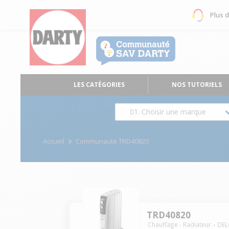
Plus 
LES CATÉGORIES
NOS TUTORIELS
01. Choisir une marque
Accueil
Communauté TRD40820
TRD40820
Chauffage - Radiateur
DEL