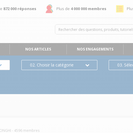
de
872 000 réponses
Plus de
4 000 000 membres
Plu
NOS ARTICLES
NOS ENGAGEMENTS
02. Choisir la catégorie
03. Séle
ONGHI
-
4596
membres