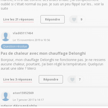
oublié si c'était normal ou pas. Je suis un peu flippé sur les...
voir la
suite
Lire les 21 réponses
Répondre
9
vlad65117464
Le
15 novembre 2019
à
10:56
Question résolue
Pas de chaleur avec mon chauffage Delonghi
Bonjour, mon chauffage Delonghi ne fonctionne pas. Je ne ressens
aucune chaleur, pourtant, j’ai bien réglé la température. Quelqu’un
aurait une idée ? Merci
Lire les 3 réponses
Répondre
7
aton15952569
Le
7 janvier 2017
à
14:17
odeur désagréable