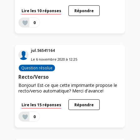
Lire les 10 réponses
Répondre
0
jul.56541164
Le
6 novembre 2020
à
12:25
Question résolue
Recto/Verso
Bonjour! Est-ce que cette imprimante propose le
recto/verso automatique? Merci d'avance!
Lire les 15 réponses
Répondre
0