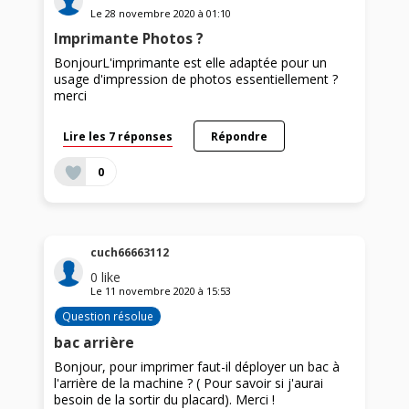
Le
28 novembre 2020
à
01:10
Imprimante Photos ?
BonjourL'imprimante est elle adaptée pour un
usage d'impression de photos essentiellement ?
merci
Lire les 7 réponses
Répondre
0
cuch66663112
0
like
Le
11 novembre 2020
à
15:53
Question résolue
bac arrière
Bonjour, pour imprimer faut-il déployer un bac à
l'arrière de la machine ? ( Pour savoir si j'aurai
besoin de la sortir du placard). Merci !