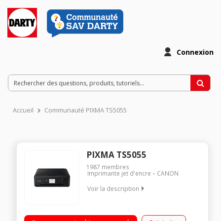
Connexion
Accueil
Communauté PIXMA TS5055
PIXMA TS5055
1987
membres
Imprimante jet d'encre
CANON
Voir la description
Imprimante Jet d'encre bureautique 5 cartouches séparées
Bac papier de 100 feuilles - Design peu encombrant - port SD