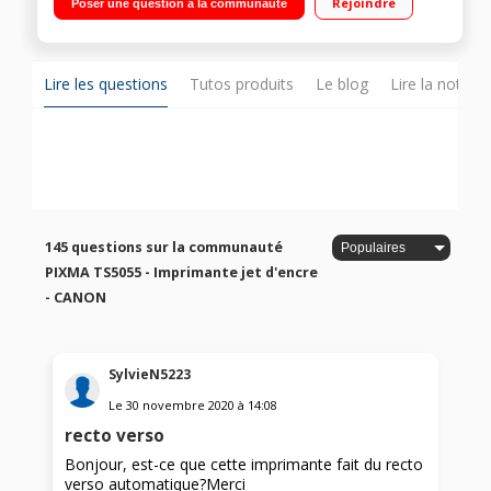
Rejoindre
Poser une question à la communauté
Ecran LCD 7,5 cm - Wi-Fi - AirPrint
Lire les questions
Tutos produits
Le blog
Lire la notice
145 questions sur la communauté
PIXMA TS5055 - Imprimante jet d'encre
- CANON
SylvieN5223
Le
30 novembre 2020
à
14:08
recto verso
Bonjour, est-ce que cette imprimante fait du recto
verso automatique?Merci