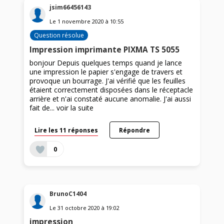
jsim66456143
Le
1 novembre 2020
à
10:55
Question résolue
Impression imprimante PIXMA TS 5055
bonjour Depuis quelques temps quand je lance
une impression le papier s'engage de travers et
provoque un bourrage. J'ai vérifié que les feuilles
étaient correctement disposées dans le réceptacle
arrière et n'ai constaté aucune anomalie. J'ai aussi
fait de...
voir la suite
Lire les 11 réponses
Répondre
0
BrunoC1404
Le
31 octobre 2020
à
19:02
impression