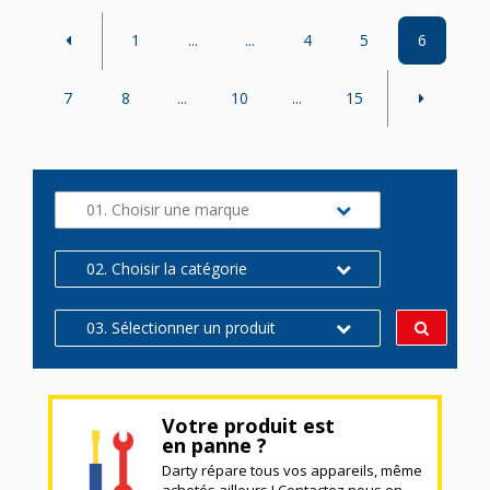
1
...
...
4
5
6
7
8
...
10
...
15
01. Choisir une marque
02. Choisir la catégorie
03. Sélectionner un produit
Votre produit est
en panne ?
Darty répare tous vos appareils, même