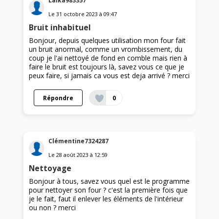
Laika983357
Le
31 octobre 2023
à
09:47
Bruit inhabituel
Bonjour, depuis quelques utilisation mon four fait
un bruit anormal, comme un vrombissement, du
coup je l'ai nettoyé de fond en comble mais rien à
faire le bruit est toujours là, savez vous ce que je
peux faire, si jamais ca vous est deja arrivé ? merci
Répondre
0
Clémentine7324287
Le
28 août 2023
à
12:59
Nettoyage
Bonjour à tous, savez vous quel est le programme
pour nettoyer son four ? c'est la première fois que
je le fait, faut il enlever les éléments de l'intérieur
ou non ? merci