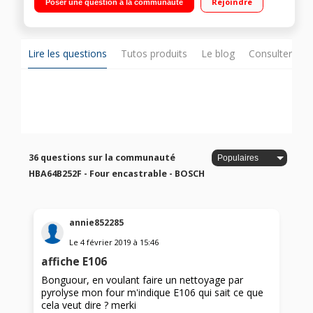
Rejoindre
Poser une question à la communauté
10%
Lire les questions
Tutos produits
Le blog
Consulter sur
36 questions sur la communauté
HBA64B252F - Four encastrable - BOSCH
annie852285
Le
4 février 2019
à
15:46
affiche E106
Bonguour, en voulant faire un nettoyage par
pyrolyse mon four m'indique E106 qui sait ce que
cela veut dire ? merki