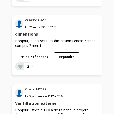
ccar15145611
Le
26 mars 2016
à
12:29
dimensions
Bonjour, quels sont les dimensions encastrement
compris ? merci
Lire les 6 réponses
Répondre
2
OlivierM2027
Le
3 septembre 2017
à
12:34
Ventillation externe
Bonjour Est-ce qu'il y a de l'air chaud projeté