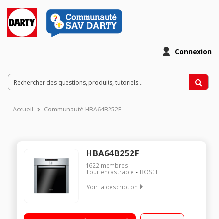
Connexion
Accueil
Communauté HBA64B252F
HBA64B252F
1622
membres
Four encastrable
BOSCH
Voir la description
Multifonction - Chaleur tournante Nettoyage pyrolyse - Porte
froide Préconisation de température Classe énergétique A-