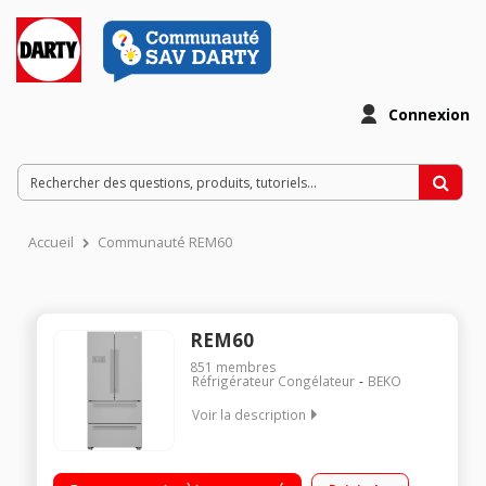
Connexion
Accueil
Communauté REM60
REM60
851
membres
Réfrigérateur Congélateur
BEKO
Voir la description
Volume 539L - Dimensions 182.5x84.0x74.5 cm - Classe F -
35dB Réfrigérateur 387L Congélateur Froid ventilé 152L