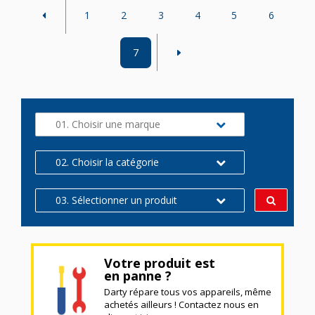
1
2
3
4
5
6
7
01. Choisir une marque
02. Choisir la catégorie
03. Sélectionner un produit
Votre produit est
en panne ?
Darty répare tous vos appareils, même
achetés ailleurs ! Contactez nous en