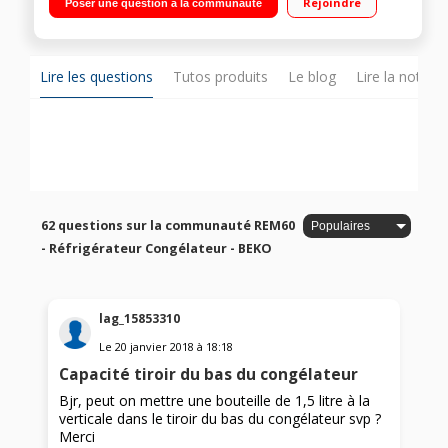
Rejoindre
Poser une question à la communauté
Freezer Guard - 5°C
Lire les questions
Tutos produits
Le blog
Lire la notice
62 questions sur la communauté REM60
- Réfrigérateur Congélateur - BEKO
lag_15853310
Le
20 janvier 2018
à
18:18
Capacité tiroir du bas du congélateur
Bjr, peut on mettre une bouteille de 1,5 litre à la
verticale dans le tiroir du bas du congélateur svp ?
Merci