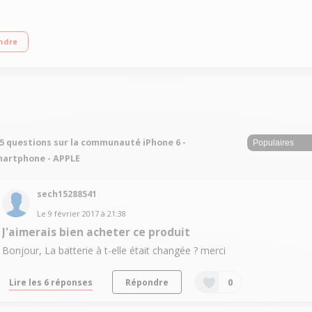
ndre
5 questions sur la communauté iPhone 6 -
artphone - APPLE
sech15288541
Le
9 février 2017
à
21:38
J'aimerais bien acheter ce produit
Bonjour, La batterie à t-elle était changée ? merci
Lire les 6 réponses
Répondre
0