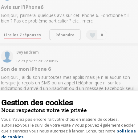
Avis sur l'iPhone6
Bonjour, j'aimerai quelques avis sur cet iPhone 6. Fonctionne-t-il
bien ? Pas de problème particulier ? etc... merci
Lire les 7 réponses
Répondre
0
Boyandram
Le
29 janvier 2017
à
00:05
Son de mon iPhone 6
Bonjour. J ai du son sur toutes mes applis mais je n ai aucun son
lorsque je reçois un SMS ou un appel téléphonique ni sur les
indications d arrivé d un Snapchat ou d un message Facebook seul
le vibreur fonctionne. Merci pour votre aide....
Gestion des cookies
Lire les 4 réponses
Répondre
0
Nous respectons votre vie privée
Vous n'avez pas encore fait votre choix en matière de cookies,
autorisez-vous le suivi de votre visite ? Vous pouvez également décider
alainray69
quels services vous nous autorisez à lancer. Consultez notre
politique
Axeptio consent
Le
5 janvier 2017
à
17:12
de cookies
.