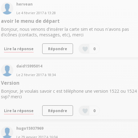
hervean
Le
4 février 2017
à
13:28
avoir le menu de départ
Bonjour, nous venons d'insérer la carte sim et nous n'avons pas
d'icônes (contacts, messages, etc), merci
Lire la réponse
Répondre
0
daid15995014
Le
2 février 2017
à
18:34
Version
Bonjour, Je voulais savoir c est téléphone une version 1522 ou 1524
svp? merci
Lire la réponse
Répondre
0
hugo15937969
Le
29 janvier 2017
à
16:04