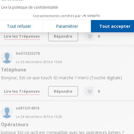
Icone sur écran
Lire la politique de confidentialité
Bonjour, Par erreur j'ai supprimé l'icône "Réglages" la petite roue
Consentements certifiés par
dentée sur l'écran de mon iPhone 6 et je ne sais pas la
récupérer,pouvez vous m'aider Merci
Tout refuser
Paramétrer
Tout accepter
Lire les 7 réponses
Répondre
0
heli15322278
Le
25 décembre 2016
à
15:06
Téléphone
Bonjour, Est-ce-que touch ID marche ? merci (Touche digitale)
Lire les 7 réponses
Répondre
0
xd815314018
Le
24 décembre 2016
à
15:28
Opérateurs
bonjour Est-ce qu'il est compatible avec les opérateurs belges ?