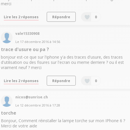
merci
Lire les 2 réponses
Répondre
0
vale15330908
Le
17 décembre 2016
à
14:56
trace d'usure ou pa ?
bonjour est-ce que sur l'iphone y'a des traces d'usure, des traces
d'utilisation ou des fisures sur l'ecran ou meme derriere ? ou il est
vraiment neuf ? merci
Lire les 2 réponses
Répondre
0
nicos@sunrise.ch
Le
12 décembre 2016
à
17:28
torche
Bonjour, Comment réinstaller la lampe torche sur mon IPhone 6 ?
Merci de votre aide