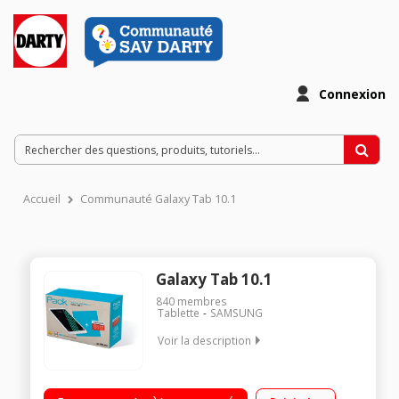
Connexion
Accueil
Communauté Galaxy Tab 10.1
Galaxy Tab 10.1
840
membres
Tablette
SAMSUNG
Voir la description
Ecran capacitif 10.1" WUXGA, 1920 x 1200 pixels Processeur
Samsung Octo Core 1,6 GHz RAM 2 Go - Capacité 16 Go