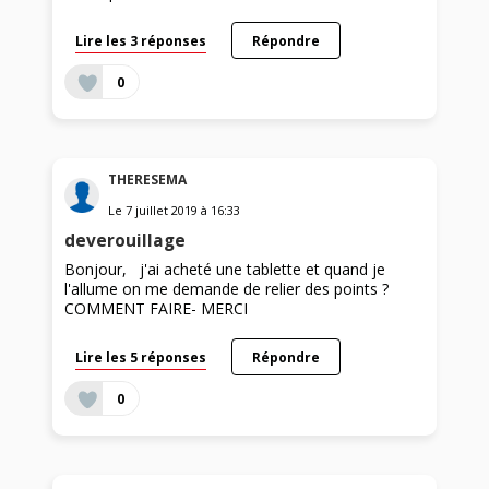
Lire les 3 réponses
Répondre
0
THERESEMA
Le
7 juillet 2019
à
16:33
deverouillage
Bonjour, j'ai acheté une tablette et quand je
l'allume on me demande de relier des points ?
COMMENT FAIRE- MERCI
Lire les 5 réponses
Répondre
0