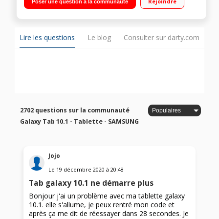
Rejoindre
Poser une question à la communauté
extensible via slot micro SD Android 6.0 Marshmallow - Carte
mémoire Samsung Evo Plus 64 Go + adaptateur inclus
Lire les questions
Le blog
Consulter sur darty.com
2702 questions sur la communauté
Galaxy Tab 10.1 - Tablette - SAMSUNG
Jojo
Le
19 décembre 2020
à
20:48
Tab galaxy 10.1 ne démarre plus
Bonjour j'ai un problème avec ma tablette galaxy
10.1. elle s'allume, je peux rentré mon code et
après ça me dit de réessayer dans 28 secondes. Je