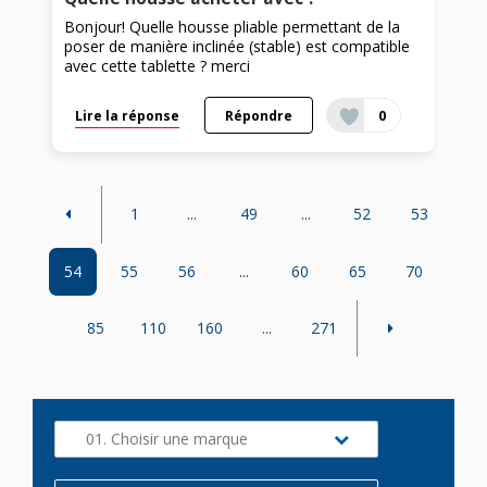
Bonjour! Quelle housse pliable permettant de la
poser de manière inclinée (stable) est compatible
avec cette tablette ? merci
Lire la réponse
Répondre
0
1
...
49
...
52
53
54
55
56
...
60
65
70
85
110
160
...
271
01. Choisir une marque