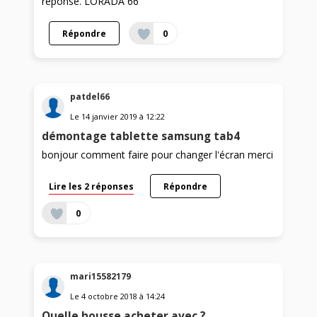
réponse. LORADA 66
Répondre
0
patdel66
Le
14 janvier 2019
à
12:22
démontage tablette samsung tab4
bonjour comment faire pour changer l'écran merci
Lire les 2 réponses
Répondre
0
mari15582179
Le
4 octobre 2018
à
14:24
Quelle housse acheter avec ?