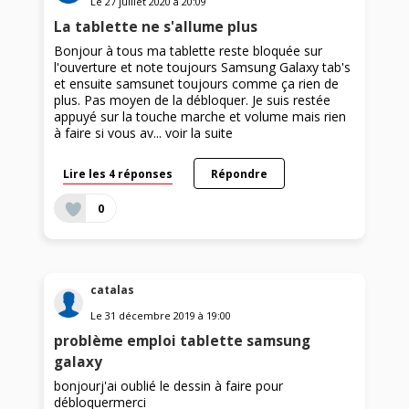
Le
27 juillet 2020
à
20:09
La tablette ne s'allume plus
Bonjour à tous ma tablette reste bloquée sur
l'ouverture et note toujours Samsung Galaxy tab's
et ensuite samsunet toujours comme ça rien de
plus. Pas moyen de la débloquer. Je suis restée
appuyé sur la touche marche et volume mais rien
à faire si vous av...
voir la suite
Lire les 4 réponses
Répondre
0
catalas
Le
31 décembre 2019
à
19:00
problème emploi tablette samsung
galaxy
bonjourj'ai oublié le dessin à faire pour
débloquermerci