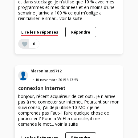
et dans stockage. je n'utilise que 10 % avec mes
programmes et mes données et en moins d'une
semaine j'arrive a 100 % ce qui m'oblige a
réinitialiser le smar...
voir la suite
Lire les 6 réponses
Répondre
0
hieronimus5712
Le
10 novembre 2015
à
13:53
connexion internet
bonjour, récent acquéreur de cet outil, je n'arrive
pas à me connecter sur internet. Pourtant sur mon
suivi conso, j'ai déjà utilisé 10 MO / je ne
comprends pas Faut-il faire quelque chose de
particulier ? Pour la WIFI à domicile, il me
demande le mot...
voir la suite
Lire les 5 réponses
Répondre