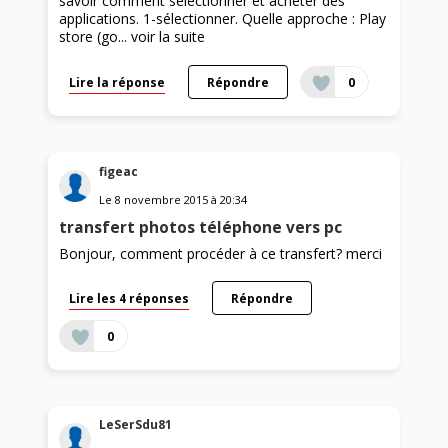
savoir comment sélectionner et acheter des
applications. 1-sélectionner. Quelle approche : Play
store (go...
voir la suite
Lire la réponse
Répondre
0
figeac
Le
8 novembre 2015
à
20:34
transfert photos téléphone vers pc
Bonjour, comment procéder à ce transfert? merci
Lire les 4 réponses
Répondre
0
LeSerSdu81