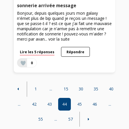
sonnerie arrivée message
Bonjour, depuis quelques jours mon galaxy
n'émet plus de bip quand je reçois un message !
que se passe-t-il ? est-ce que j'ai fait une mauvaise
manipulation car je n'arrive pas à remettre une
notification de sonnerie ! pouvez-vous m'aider ?
merci par avan...
voir la suite
Lire les 5 réponses
Répondre
0
1
...
15
30
35
40
...
42
43
44
45
46
...
55
...
57