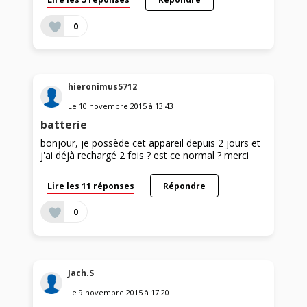
0
hieronimus5712
Le
10 novembre 2015
à
13:43
batterie
bonjour, je possède cet appareil depuis 2 jours et
j'ai déjà rechargé 2 fois ? est ce normal ? merci
Lire les 11 réponses
Répondre
0
Jach.S
Le
9 novembre 2015
à
17:20