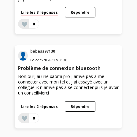
Lire les 3 réponses
Répondre
0
babass97130
Le
22 avril 2021
à
08:36
Problème de connexion bluetooth
BonjourJ ai une xaomi pro j arrive pas a me
connecter avec mon tel et j ai essayé avec un
collègue ik n arrive pas a se connecter puis je avoir
un conseilMerci
Lire les 2 réponses
Répondre
0