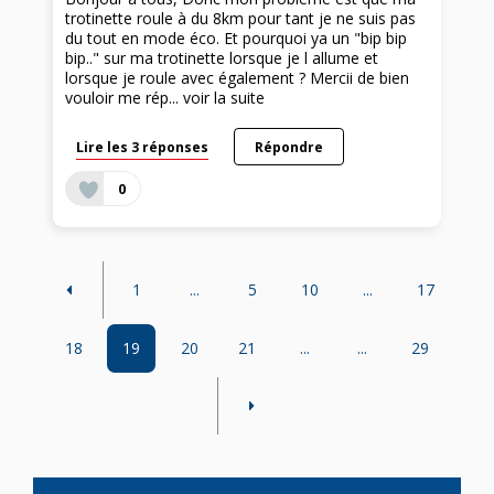
trotinette roule à du 8km pour tant je ne suis pas
du tout en mode éco. Et pourquoi ya un "bip bip
bip.." sur ma trotinette lorsque je l allume et
lorsque je roule avec également ? Mercii de bien
vouloir me rép...
voir la suite
Lire les 3 réponses
Répondre
0
1
...
5
10
...
17
18
19
20
21
...
...
29