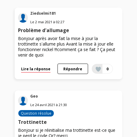
Ziedselmi181
Le
2 mai 2021
à
02:27
Problème d'allumage
Bonjour après avoir fait la mise à jour la
trottinette s'allume plus Avant la mise à jour elle
fonctionner nickel !!!comment ça se fait ? Ça peut
venir de quoi
Lire la réponse
Répondre
0
Geo
Le
24 avril 2021
à
21:30
Question résolue
Trottinette
Bonjour si je réinitialise ma trottinette est-ce que
je perd le code Qr? merci