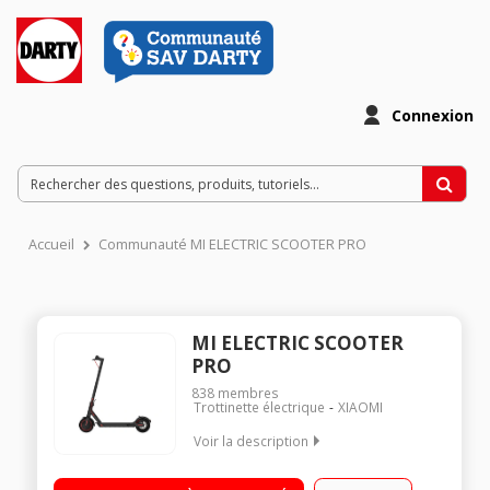
Connexion
Accueil
Communauté MI ELECTRIC SCOOTER PRO
MI ELECTRIC SCOOTER
PRO
838
membres
Trottinette électrique
XIAOMI
Voir la description
Vitesse maximale de 25km/h Connectivité sans fil Bluetooth -
Ecran de contrôle LED Batterie 12800 mAh Autonomie jusqu'a