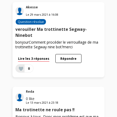
Akesse
Le
29 mars 2021
à
16:08
Question résolue
verouiller Ma trottinette Segway-
Ninebot
bonjourComment procéder le verrouillage de ma
trottinette Segway nine bot?merci
Lire les 3 réponses
Répondre
0
Reda
0
like
Le
13 mars 2021
à
23:18
Ma trotinette ne roule pas !!
Bonjour à tous, Donc mon problème est que ma