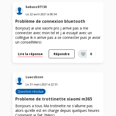
babass97130
Le
22 avril 2021
à
08:34
Problème de connexion bluetooth
BonjourJ ai une xaomi pro j arrive pas a me
connecter avec mon tel et j ai essayé avec un
collègue ik n arrive pas a se connecter puis je avoir
un conseilMerci
Lire la réponse
Répondre
0
Luacsbzon
Le
31 mars 2021
à
22:51
Question résolue
Probleme de trottinette xiaomi m365
Bonjours a tous Ma trotinette ne s'allume pas
alors qu'elle est en charge depuis quelques heures
Comment je fait ?Merci